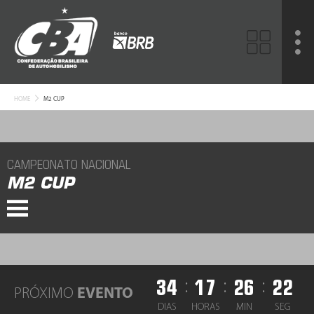
HOME
M2 CUP
CAMPEONATO NACIONAL
M2 CUP
34
17
26
22
:
:
:
PRÓXIMO
EVENTO
DIAS
HORAS
MIN
SEG