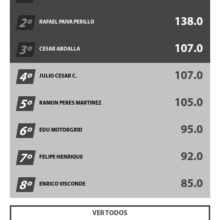
138.0
2º
RAFAEL PAIVA PERILLO
107.0
3º
CESAR ABDALLA
107.0
4º
JULIO CESAR C.
105.0
5º
RAMON PERES MARTINEZ
95.0
6º
EDU MOTORGRID
92.0
7º
FELIPE HENRIQUE
85.0
8º
ENRICO VISCONDE
VER TODOS