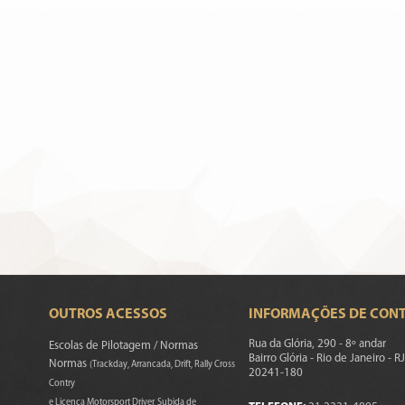
OUTROS ACESSOS
INFORMAÇÕES DE CON
Rua da Glória, 290 - 8º andar
Escolas de Pilotagem / Normas
Bairro Glória - Rio de Janeiro - RJ
Normas
(Trackday, Arrancada, Drift, Rally Cross
20241-180
Contry
e Licença Motorsport Driver, Subida de