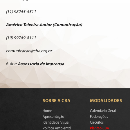
(11) 98245-4511
Américo Teixeira Junior (Comunicação)
(19) 99749-8111
comunicacao@cba.org.br
Autor:
Assessoria de Imprensa
SOBRE A CBA
MODALIDADES
Home
Calendário Geral
Apresentação
Federações
Identidade Visual
Circuitos
Política Ambiental
Plantão CBA