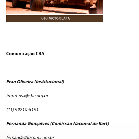
FOTO:
VICTOR LARA
---
Comunicação CBA
Fran Oliveira (Institucional)
imprensa@cba.org.br
(11) 99210-8191
Fernanda Gonçalves (Comissão Nacional de Kart)
fernanda@fgcom.com.br