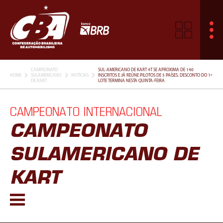
CAMPEONATO
SUL-AMERICANO DE KART 4T SE APROXIMA DE 140
HOME
SULAMERICANO
NOTÍCIAS
INSCRITOS E JÁ REÚNE PILOTOS DE 5 PAÍSES. DESCONTO DO 1º
DE KART
LOTE TERMINA NESTA QUINTA-FEIRA
CAMPEONATO INTERNACIONAL
CAMPEONATO
SULAMERICANO DE
KART