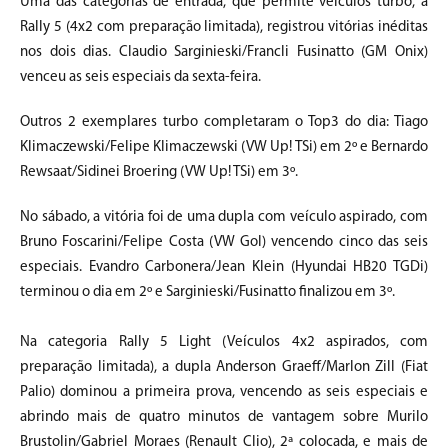
Uma das categorias de entrada, que permite veículos turbo, a
Rally 5 (4x2 com preparação limitada), registrou vitórias inéditas
nos dois dias. Claudio Sarginieski/Francli Fusinatto (GM Onix)
venceu as seis especiais da sexta-feira.
Outros 2 exemplares turbo completaram o Top3 do dia: Tiago
Klimaczewski/Felipe Klimaczewski (VW Up! TSi) em 2º e Bernardo
Rewsaat/Sidinei Broering (VW Up! TSi) em 3º.
No sábado, a vitória foi de uma dupla com veículo aspirado, com
Bruno Foscarini/Felipe Costa (VW Gol) vencendo cinco das seis
especiais. Evandro Carbonera/Jean Klein (Hyundai HB20 TGDi)
terminou o dia em 2º e Sarginieski/Fusinatto finalizou em 3º.
Na categoria Rally 5 Light (Veículos 4x2 aspirados, com
preparação limitada), a dupla Anderson Graeff/Marlon Zill (Fiat
Palio) dominou a primeira prova, vencendo as seis especiais e
abrindo mais de quatro minutos de vantagem sobre Murilo
Brustolin/Gabriel Moraes (Renault Clio), 2ª colocada, e mais de