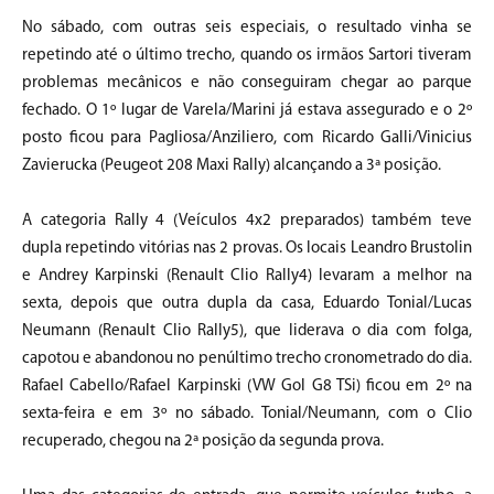
No sábado, com outras seis especiais, o resultado vinha se
repetindo até o último trecho, quando os irmãos Sartori tiveram
problemas mecânicos e não conseguiram chegar ao parque
fechado. O 1º lugar de Varela/Marini já estava assegurado e o 2º
posto ficou para Pagliosa/Anziliero, com Ricardo Galli/Vinicius
Zavierucka (Peugeot 208 Maxi Rally) alcançando a 3ª posição.
A categoria Rally 4 (Veículos 4x2 preparados) também teve
dupla repetindo vitórias nas 2 provas. Os locais Leandro Brustolin
e Andrey Karpinski (Renault Clio Rally4) levaram a melhor na
sexta, depois que outra dupla da casa, Eduardo Tonial/Lucas
Neumann (Renault Clio Rally5), que liderava o dia com folga,
capotou e abandonou no penúltimo trecho cronometrado do dia.
Rafael Cabello/Rafael Karpinski (VW Gol G8 TSi) ficou em 2º na
sexta-feira e em 3º no sábado. Tonial/Neumann, com o Clio
recuperado, chegou na 2ª posição da segunda prova.