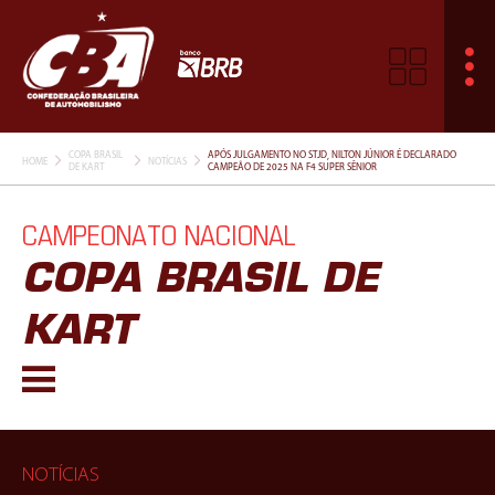
COPA BRASIL
APÓS JULGAMENTO NO STJD, NILTON JÚNIOR É DECLARADO
HOME
NOTÍCIAS
DE KART
CAMPEÃO DE 2025 NA F4 SUPER SÊNIOR
CAMPEONATO NACIONAL
COPA BRASIL DE
KART
NOTÍCIAS