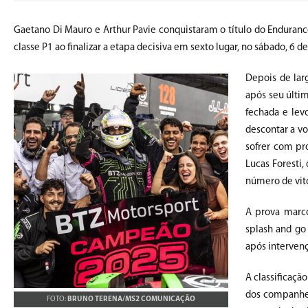
Gaetano Di Mauro e Arthur Pavie conquistaram o título do Enduran
classe P1 ao finalizar a etapa decisiva em sexto lugar, no sábado, 6 
Depois de larg
após seu últim
fechada e lev
descontar a vo
sofrer com pr
Lucas Foresti
número de vit
A prova marco
splash and go
após intervenç
A classificaçã
dos companheir
FOTO:
BRUNO TERENA/MS2 COMUNICAÇÃO