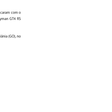
ficaram com o
Cayman GT4 RS
ânia (GO), no