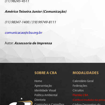
(11) 98245-4511
Américo Teixeira Junior (Comunicação)
(11) 98347-1400 / (19) 99749-8111
comunicacao@cba.org.br
Autor:
Assessoria de Imprensa
SOBRE A CBA
MODALIDADES
Home
Calendário Geral
Apresentação
Federações
Identidade Visual
Circuitos
Política Ambiental
Plantão CBA
Diretoria
(Confira os resultados das prova
Comissões e Conselhos
Código Desportivo do