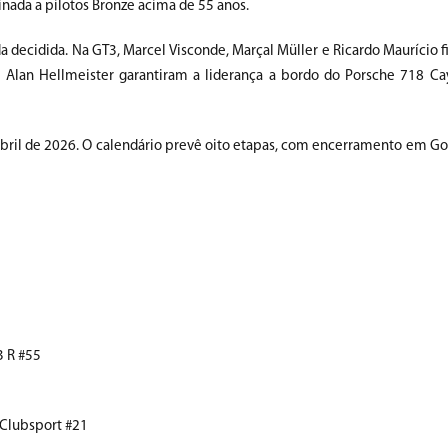
inada a pilotos Bronze acima de 55 anos.
decidida. Na GT3, Marcel Visconde, Marçal Müller e Ricardo Maurício 
e Alan Hellmeister garantiram a liderança a bordo do Porsche 718 
bril de 2026. O calendário prevê oito etapas, com encerramento em Goi
3 R #55
 Clubsport #21