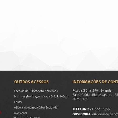
OUTROS ACESSOS
INFORMAÇÕES DE CON
Rua da Glória, 290 - 8º andar
Escolas de Pilotagem / Normas
Bairro Glória - Rio de Janeiro - RJ
Normas
(Trackday, Arrancada, Drift, Rally Cross
20241-180
Contry
e Licença Motorsport Driver, Subida de
TELEFONE:
21 2221-4895
s)
Montanha)
OUVIDORIA:
ouvidoria@cba.org