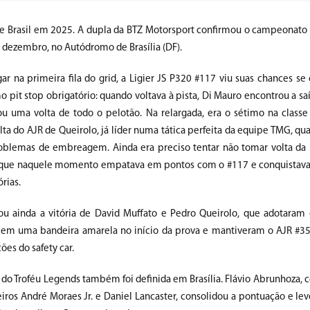
ce Brasil em 2025. A dupla da BTZ Motorsport confirmou o campeonato 
de dezembro, no Autódromo de Brasília (DF).
ar na primeira fila do grid, a Ligier JS P320 #117 viu suas chances s
o pit stop obrigatório: quando voltava à pista, Di Mauro encontrou a s
ou uma volta de todo o pelotão. Na relargada, era o sétimo na classe
lta do AJR de Queirolo, já líder numa tática perfeita da equipe TMG, q
oblemas de embreagem. Ainda era preciso tentar não tomar volta da 
, que naquele momento empatava em pontos com o #117 e conquistava 
órias.
u ainda a vitória de David Muffato e Pedro Queirolo, que adotaram 
 em uma bandeira amarela no início da prova e mantiveram o AJR #35
ões do safety car.
o do Troféu Legends também foi definida em Brasília. Flávio Abrunhoza,
os André Moraes Jr. e Daniel Lancaster, consolidou a pontuação e levo