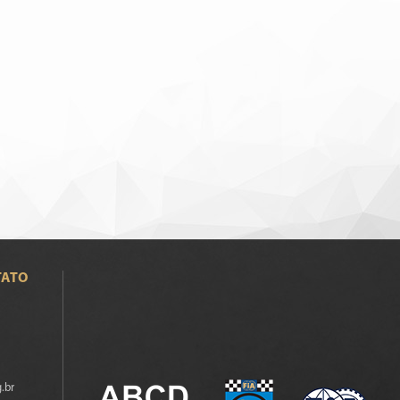
TATO
.br