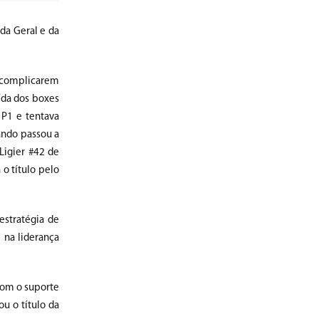
da Geral e da
e complicarem
aída dos boxes
 P1 e tentava
uando passou a
Ligier #42 de
o título pelo
estratégia de
 na liderança
 com o suporte
u o título da