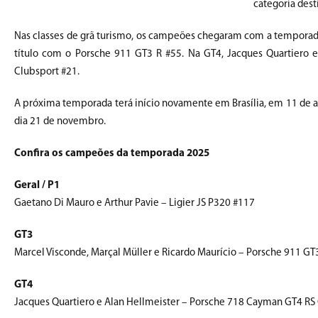
categoria dest
Nas classes de grã turismo, os campeões chegaram com a temporada 
título com o Porsche 911 GT3 R #55. Na GT4, Jacques Quartiero 
Clubsport #21.
A próxima temporada terá início novamente em Brasília, em 11 de a
dia 21 de novembro.
Confira os c
ampeões da temporada 2025
Geral / P1
Gaetano Di Mauro e Arthur Pavie – Ligier JS P320 #117
GT3
Marcel Visconde, Marçal Müller e Ricardo Maurício – Porsche 911 GT
GT4
Jacques Quartiero e Alan Hellmeister – Porsche 718 Cayman GT4 RS