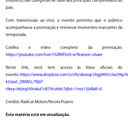
brasileiro, das categorias de base aos principais campeonatos do
país.
Com transmissão ao vivo, o evento permitiu que o público
acompanhasse a premiação e revivesse momentos marcantes da
temporada.
Confira o vídeo completo da premiação:
https://youtube.com/live/7GRNFtIvS-w?feature=share
Neste link, você tem acesso às fotos oficiais do
evento:
https://www.dropbox.com/scl/fo/zkoeqc5hgyf4h5cha39kj/AF
k2vjwI_ONWLL7Rj8?
rlkey=k6zrg5t0rakul1dt79coh8c7j&st=1nvz13j4&dl=0
Crédito: Radical Motors/Nicola Pizarro
Esta matéria está em atualização.