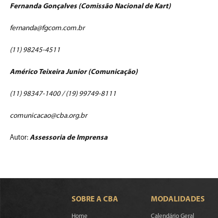
Fernanda Gonçalves (Comissão Nacional de Kart)
fernanda@fgcom.com.br
(11) 98245-4511
Américo Teixeira Junior (Comunicação)
(11) 98347-1400 / (19) 99749-8111
comunicacao@cba.org.br
Autor:
Assessoria de Imprensa
SOBRE A CBA
MODALIDADES
Home
Calendário Geral