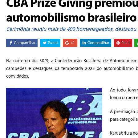
CBA Prize Giving premio
automobilismo brasileiro
Cerimônia reuniu mais de 400 homenageados, destacou 
Compartilhar
Tweet
+1
Compartilhar
Pin it
Na noite do dia 30/3, a Confederação Brasileira de Automobili
campeões e destaques da temporada 2025 do automobilismo bras
convidados.
Ao todo, fora
longo do ano n
A premiação p
para categorias
Kart abriu a n