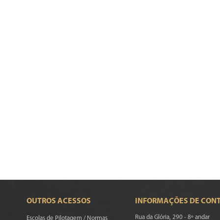
OUTROS ACESSOS
INFORMAÇÕES DE CON
Rua da Glória, 290 - 8º andar
Escolas de Pilotagem / Normas