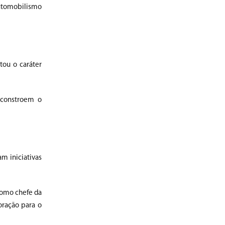
automobilismo
tou o caráter
 constroem o
m iniciativas
 como chefe da
oração para o