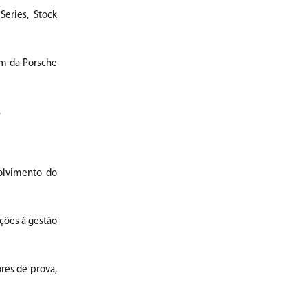
eries, Stock
ém da Porsche
.
olvimento do
ções à gestão
res de prova,