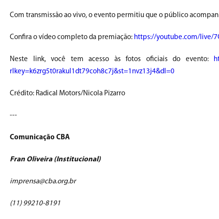
Com transmissão ao vivo, o evento permitiu que o público acompa
Confira o vídeo completo da premiação:
https://youtube.com/live/
Neste link, você tem acesso às fotos oficiais do evento:
h
rlkey=k6zrg5t0rakul1dt79coh8c7j&st=1nvz13j4&dl=0
Crédito: Radical Motors/Nicola Pizarro
---
Comunicação CBA
Fran Oliveira (Institucional)
imprensa@cba.org.br
(11) 99210-8191