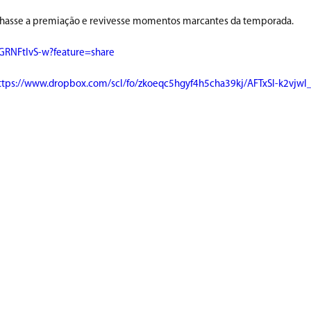
nhasse a premiação e revivesse momentos marcantes da temporada.
7GRNFtIvS-w?feature=share
ttps://www.dropbox.com/scl/fo/zkoeqc5hgyf4h5cha39kj/AFTxSl-k2vjw