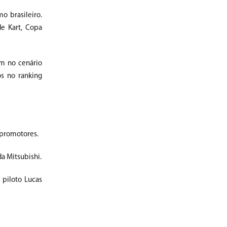
o brasileiro.
e Kart, Copa
m no cenário
os no ranking
 promotores.
da Mitsubishi.
 piloto Lucas