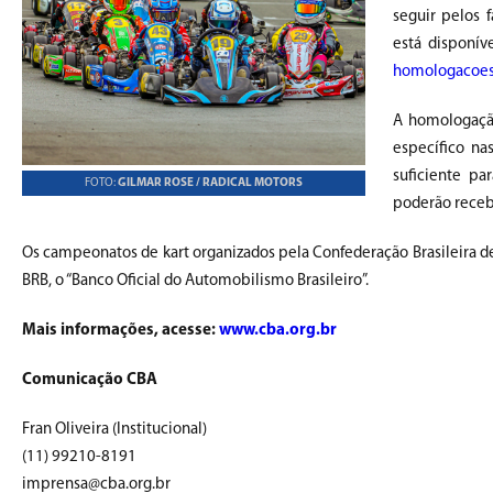
seguir pelos 
está disponív
homologacoes-
A homologação
específico na
suficiente p
FOTO:
GILMAR ROSE / RADICAL MOTORS
poderão receb
Os campeonatos de kart organizados pela Confederação Brasileira de
BRB, o “Banco Oficial do Automobilismo Brasileiro”.
Mais informações, acesse:
www.cba.org.br
Comunicação CBA
Fran Oliveira (Institucional)
(11) 99210-8191
imprensa@cba.org.br