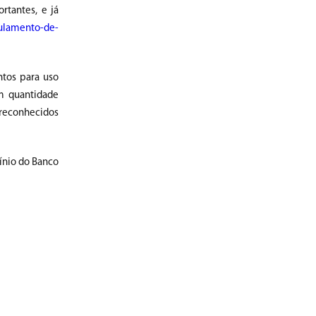
rtantes, e já
gulamento-de-
ntos para uso
em quantidade
reconhecidos
ínio do Banco