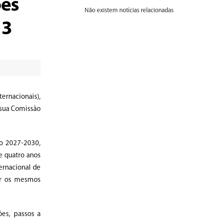
es
Não existem notícias relacionadas
 3
ernacionais),
 sua Comissão
io 2027-2030,
de quatro anos
ernacional de
ir os mesmos
es, passos a