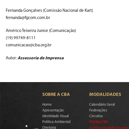
Fernanda Gonçalves (Comissão Nacional de Kart)
fernanda@fgcom.com.br
Américo Teixeira Junior (Comunicação)
(19) 99749-8111
comunicacao@cba.org.br
Autor:
Assessoria de Imprensa
SOBRE A CBA
MODALIDADES
Home
Calendário Geral
Apresentação
Federações
Identidade Visual
Circuitos
Política Ambiental
Plantão CBA
Diretoria
(Confira os resultados das prova