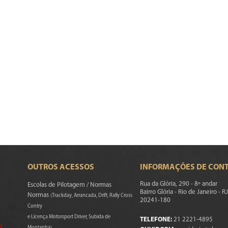
OUTROS ACESSOS
INFORMAÇÕES DE CON
Rua da Glória, 290 - 8º andar
Escolas de Pilotagem / Normas
Bairro Glória - Rio de Janeiro - RJ
Normas
(Trackday, Arrancada, Drift, Rally Cross
20241-180
Contry
e Licença Motorsport Driver, Subida de
TELEFONE:
21 2221-4895
s)
Montanha)