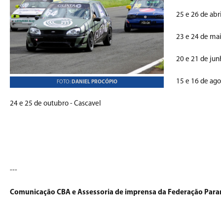
25 e 26 de abri
23 e 24 de mai
20 e 21 de jun
15 e 16 de ago
FOTO:
DANIEL PROCÓPIO
24 e 25 de outubro - Cascavel
---
Comunicação CBA e Assessoria de imprensa da Federação Par