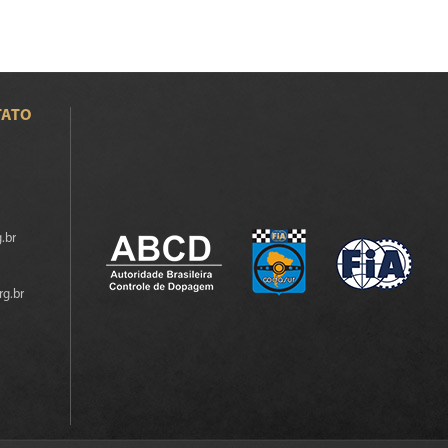
TATO
.br
rg.br