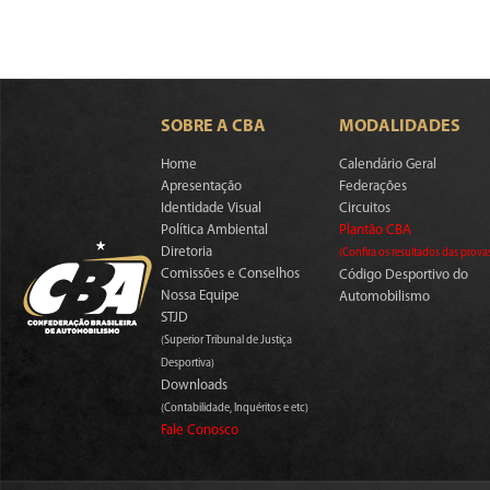
SOBRE A CBA
MODALIDADES
Home
Calendário Geral
Apresentação
Federações
Identidade Visual
Circuitos
Política Ambiental
Plantão CBA
Diretoria
(Confira os resultados das prova
Comissões e Conselhos
Código Desportivo do
Nossa Equipe
Automobilismo
STJD
(Superior Tribunal de Justiça
Desportiva)
Downloads
(Contabilidade, Inquéritos e etc)
Fale Conosco