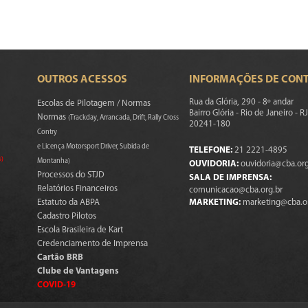
OUTROS ACESSOS
INFORMAÇÕES DE CON
Rua da Glória, 290 - 8º andar
Escolas de Pilotagem / Normas
Bairro Glória - Rio de Janeiro - RJ
Normas
(Trackday, Arrancada, Drift, Rally Cross
20241-180
Contry
e Licença Motorsport Driver, Subida de
TELEFONE:
21 2221-4895
s)
Montanha)
OUVIDORIA:
ouvidoria@cba.org
Processos do STJD
SALA DE IMPRENSA:
Relatórios Financeiros
comunicacao@cba.org.br
Estatuto da ABPA
MARKETING:
marketing@cba.o
Cadastro Pilotos
Escola Brasileira de Kart
Credenciamento de Imprensa
Cartão BRB
Clube de Vantagens
COVID-19