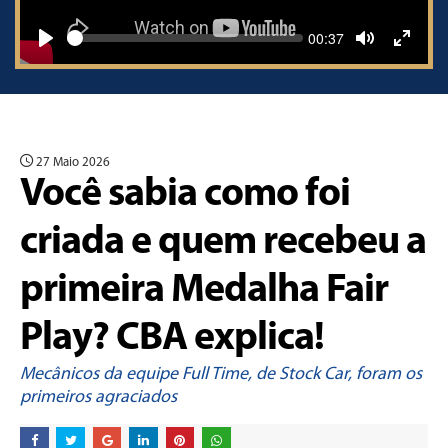
Seek
Current
00:37
time
Play
Toggle
Toggle
Mute
Fullscr
27 Maio 2026
Você sabia como foi
criada e quem recebeu a
primeira Medalha Fair
Play? CBA explica!
Mecânicos da equipe Full Time, de Stock Car, foram os
primeiros agraciados