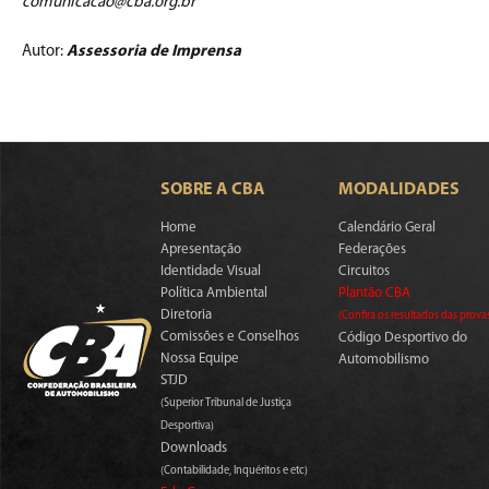
comunicacao@cba.org.br
Autor:
Assessoria de Imprensa
SOBRE A CBA
MODALIDADES
Home
Calendário Geral
Apresentação
Federações
Identidade Visual
Circuitos
Política Ambiental
Plantão CBA
Diretoria
(Confira os resultados das prova
Comissões e Conselhos
Código Desportivo do
Nossa Equipe
Automobilismo
STJD
(Superior Tribunal de Justiça
Desportiva)
Downloads
(Contabilidade, Inquéritos e etc)