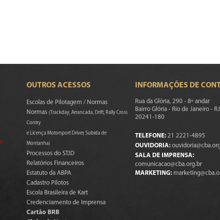
OUTROS ACESSOS
INFORMAÇÕES DE CON
Rua da Glória, 290 - 8º andar
Escolas de Pilotagem / Normas
Bairro Glória - Rio de Janeiro - RJ
Normas
(Trackday, Arrancada, Drift, Rally Cross
20241-180
Contry
e Licença Motorsport Driver, Subida de
TELEFONE:
21 2221-4895
s)
Montanha)
OUVIDORIA:
ouvidoria@cba.org
Processos do STJD
SALA DE IMPRENSA:
Relatórios Financeiros
comunicacao@cba.org.br
Estatuto da ABPA
MARKETING:
marketing@cba.o
Cadastro Pilotos
Escola Brasileira de Kart
Credenciamento de Imprensa
Cartão BRB