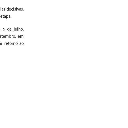
as decisivas.
 etapa.
19 de julho,
setembro, em
m retorno ao