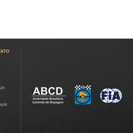
TATO
.br
rg.br