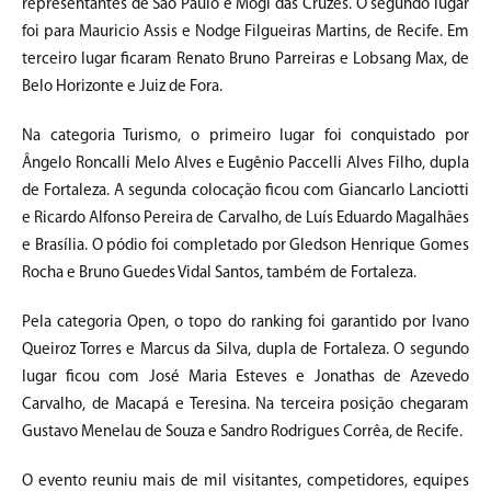
representantes de São Paulo e Mogi das Cruzes. O segundo lugar
foi para Mauricio Assis e Nodge Filgueiras Martins, de Recife. Em
terceiro lugar ficaram Renato Bruno Parreiras e Lobsang Max, de
Belo Horizonte e Juiz de Fora.
Na categoria Turismo, o primeiro lugar foi conquistado por
Ângelo Roncalli Melo Alves e Eugênio Paccelli Alves Filho, dupla
de Fortaleza. A segunda colocação ficou com Giancarlo Lanciotti
e Ricardo Alfonso Pereira de Carvalho, de Luís Eduardo Magalhães
e Brasília. O pódio foi completado por Gledson Henrique Gomes
Rocha e Bruno Guedes Vidal Santos, também de Fortaleza.
Pela categoria Open, o topo do ranking foi garantido por Ivano
Queiroz Torres e Marcus da Silva, dupla de Fortaleza. O segundo
lugar ficou com José Maria Esteves e Jonathas de Azevedo
Carvalho, de Macapá e Teresina. Na terceira posição chegaram
Gustavo Menelau de Souza e Sandro Rodrigues Corrêa, de Recife.
O evento reuniu mais de mil visitantes, competidores, equipes