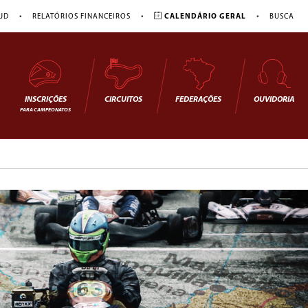
•
•
•
JD
RELATÓRIOS FINANCEIROS
CALENDÁRIO GERAL
BUSCA
INSCRIÇÕES
CIRCUITOS
FEDERAÇÕES
OUVIDORIA
PARA CAMPEONATOS