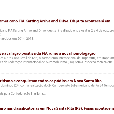
americano FIA Karting Arrive and Drive. Disputa acontecerá em
cano FIA Karting Arrive and Drive, que será realizado entre os dias 2 e 4 de outubro
).
os nascidos em 2014, 2013…
be avaliação positiva da FIA rumo à nova homologação
a 27ª Copa Brasil de Kart, o Kartódromo Internacional de Imperatriz, em Imperatr
ntes da Federação Internacional de Automobilismo (FIA) para a inspeção técnica que
oritismo e conquistam todos os pódios em Nova Santa Rita
te domingo (24) com a realização do 2º Campeonato Sul-americano de Kart 4 Tempo
ada pela Confederação Brasileira…
ro nas classificatórias em Nova Santa Rita (RS). Finais acontece