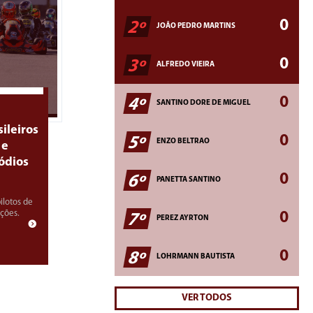
0
2º
JOÃO PEDRO MARTINS
0
3º
ALFREDO VIEIRA
0
4º
SANTINO DORE DE MIGUEL
ileiros
0
5º
ENZO BELTRAO
 e
ódios
0
6º
PANETTA SANTINO
ilotos de
ições.
0
7º
PEREZ AYRTON
0
8º
LOHRMANN BAUTISTA
VER TODOS