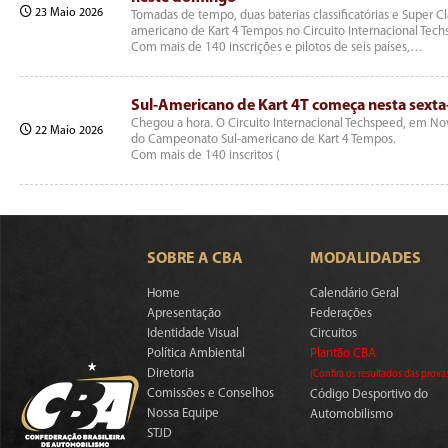
23 Maio 2026
Tomadas de tempo, duas baterias classificatórias e Super C
americano de Kart 4 Tempos no Circuito Internacional Tech
Com mais de 140 inscrições e pilotos de seis países,…
Sul-Americano de Kart 4T começa nesta sexta-
Chegou a hora. O Circuito Internacional Techspeed, em Nova 
22 Maio 2026
do Campeonato Sul-americano de Kart 4 Tempos.
Com mais de 140 inscritos (
SOBRE A CBA
MODALIDADES
Home
Calendário Geral
Apresentação
Federações
Identidade Visual
Circuitos
Política Ambiental
Plantão CBA
Diretoria
(Confira os resultados das prova
Comissões e Conselhos
Código Desportivo do
Nossa Equipe
Automobilismo
STJD