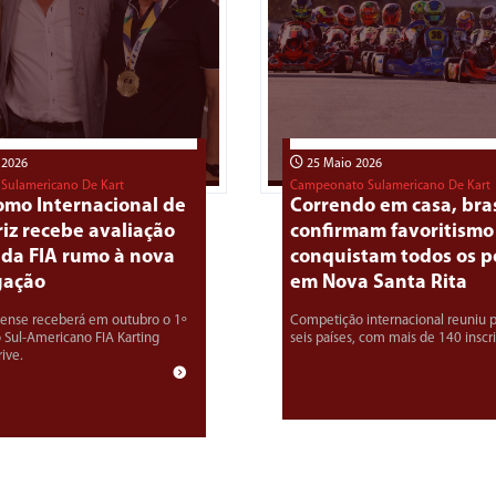
 2026
25 Maio 2026
Sulamericano De Kart
Campeonato Sulamericano De Kart
omo Internacional de
Correndo em casa, bras
iz recebe avaliação
confirmam favoritismo
 da FIA rumo à nova
conquistam todos os p
gação
em Nova Santa Rita
hense receberá em outubro o 1º
Competição internacional reuniu p
Sul-Americano FIA Karting
seis países, com mais de 140 inscr
ive.