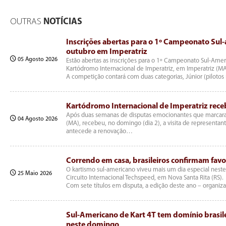
OUTRAS
NOTÍCIAS
Inscrições abertas para o 1º Campeonato Sul-
outubro em Imperatriz
05 Agosto 2026
Estão abertas as inscrições para o 1º Campeonato Sul-Ameri
Kartódromo Internacional de Imperatriz, em Imperatriz (MA
A competição contará com duas categorias, Júnior (pilot
Kartódromo Internacional de Imperatriz rece
Após duas semanas de disputas emocionantes que marcaram 
04 Agosto 2026
(MA), recebeu, no domingo (dia 2), a visita de representa
antecede a renovação…
Correndo em casa, brasileiros confirmam fav
O kartismo sul-americano viveu mais um dia especial nes
25 Maio 2026
Circuito Internacional Techspeed, em Nova Santa Rita (RS).
Com sete títulos em disputa, a edição deste ano – organiz
Sul-Americano de Kart 4T tem domínio brasilei
neste domingo