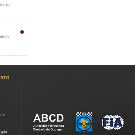
ato Sul-
edição
TATO
.br
rg.br