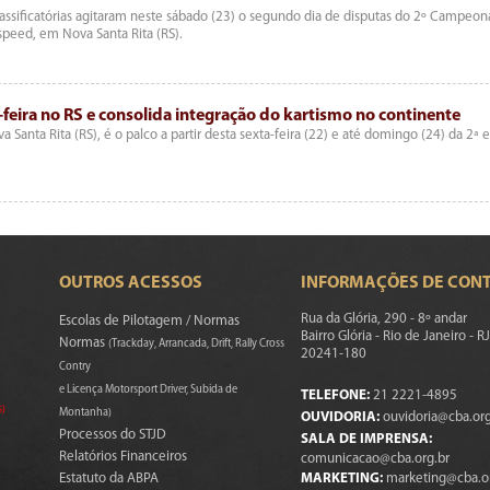
lassificatórias agitaram neste sábado (23) o segundo dia de disputas do 2º Campeon
speed, em Nova Santa Rita (RS).
feira no RS e consolida integração do kartismo no continente
Santa Rita (RS), é o palco a partir desta sexta-feira (22) e até domingo (24) da 2ª 
OUTROS ACESSOS
INFORMAÇÕES DE CON
Rua da Glória, 290 - 8º andar
Escolas de Pilotagem / Normas
Bairro Glória - Rio de Janeiro - RJ
Normas
(Trackday, Arrancada, Drift, Rally Cross
20241-180
Contry
e Licença Motorsport Driver, Subida de
TELEFONE:
21 2221-4895
s)
Montanha)
OUVIDORIA:
ouvidoria@cba.org
Processos do STJD
SALA DE IMPRENSA:
Relatórios Financeiros
comunicacao@cba.org.br
Estatuto da ABPA
MARKETING:
marketing@cba.o