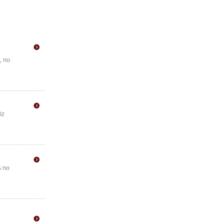
, no
iz
s no
m