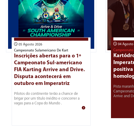
04 Agosto
05 Agosto 2026
Campeonato 
Campeonato Sulamericano De Kart
Kartódr
Inscrições abertas para o 1º
Imperatr
Campeonato Sul-americano
positiva
FIA Karting Arrive and Drive.
homolo
Disputa acontecerá em
outubro em Imperatriz
Pista maran
Campeonato 
Pilotos do continente terão a chance de
Arrive and Dr
brigar por um título inédito e concorrer a
vagas para a Copa do Mundo .