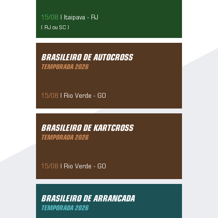
15/08
| Itaipava - RJ
( RJ ou SC )
Brasileiro De Autocross
Temporada 2026
BRASILEIRO DE AUTOCROSS
10/05/2019
TEMPORADA 2026
15/08
| Rio Verde - GO
Brasileiro De Kartcross
Temporada 2026
BRASILEIRO DE KARTCROSS
10/05/2019
TEMPORADA 2026
15/08
| Rio Verde - GO
Brasileiro De Arrancada
Temporada 2026
BRASILEIRO DE ARRANCADA
10/05/2019
TEMPORADA 2026