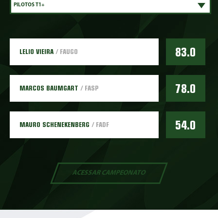
83.0
LELIO VIEIRA
/ FAUGO
78.0
MARCOS BAUMGART
/ FASP
54.0
MAURO SCHENEKENBERG
/ FADF
ACESSAR
CAMPEONATO