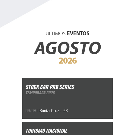
ÚLTIMOS
EVENTOS
AGOSTO
2026
Stock Car Pro Series
Temporada 2026
STOCK CAR PRO SERIES
10/05/2019
TEMPORADA 2026
09/08
| Santa Cruz - RS
Turismo Nacional
SPRINT - 2026
TURISMO NACIONAL
10/05/2019