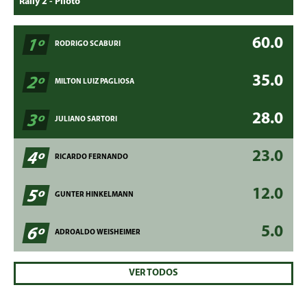
60.0
1º
RODRIGO SCABURI
35.0
2º
MILTON LUIZ PAGLIOSA
28.0
3º
JULIANO SARTORI
23.0
4º
RICARDO FERNANDO
12.0
5º
GUNTER HINKELMANN
5.0
6º
ADROALDO WEISHEIMER
VER TODOS