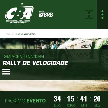
HOME
RALLY DE VELOCIDADE
CAMPEONATO NACIONAL
RALLY DE VELOCIDADE
34
15
41
26
:
:
:
PRÓXIMO
EVENTO
DIAS
HORAS
MIN
SEG