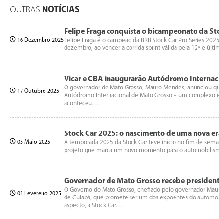
OUTRAS
NOTÍCIAS
Felipe Fraga conquista o bicampeonato da Sto
16 Dezembro 2025
Felipe Fraga é o campeão da BRB Stock Car Pro Series 202
dezembro, ao vencer a corrida sprint válida pela 12ª e ú
Vicar e CBA inaugurarão Autódromo Internac
O governador de Mato Grosso, Mauro Mendes, anunciou que a
17 Outubro 2025
Autódromo Internacional de Mato Grosso – um complexo esp
aconteceu…
Stock Car 2025: o nascimento de uma nova er
05 Maio 2025
A temporada 2025 da Stock Car teve início no fim de seman
projeto que marca um novo momento para o automobilismo
Governador de Mato Grosso recebe president
O Governo do Mato Grosso, chefiado pelo governador Mauro
01 Fevereiro 2025
de Cuiabá, que promete ser um dos expoentes do automobili
aspecto, a Stock Car…