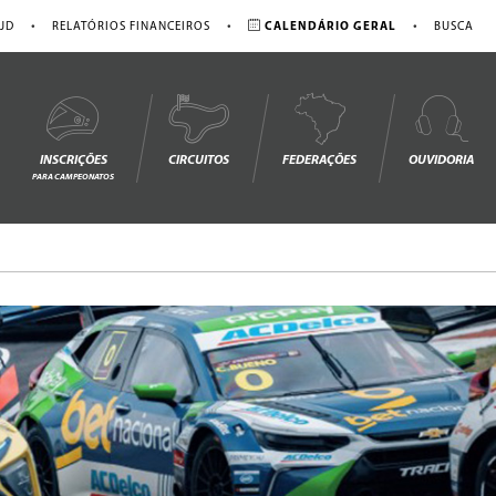
•
•
•
JD
RELATÓRIOS FINANCEIROS
CALENDÁRIO GERAL
BUSCA
INSCRIÇÕES
CIRCUITOS
FEDERAÇÕES
OUVIDORIA
PARA CAMPEONATOS