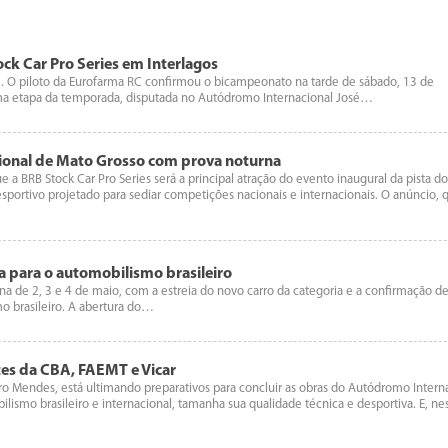
ck Car Pro Series em Interlagos
5. O piloto da Eurofarma RC confirmou o bicampeonato na tarde de sábado, 13 de
ltima etapa da temporada, disputada no Autódromo Internacional José…
ional de Mato Grosso com prova noturna
 BRB Stock Car Pro Series será a principal atração do evento inaugural da pista d
ortivo projetado para sediar competições nacionais e internacionais. O anúncio, 
a para o automobilismo brasileiro
a de 2, 3 e 4 de maio, com a estreia do novo carro da categoria e a confirmação d
 brasileiro. A abertura do…
es da CBA, FAEMT e Vicar
 Mendes, está ultimando preparativos para concluir as obras do Autódromo Intern
smo brasileiro e internacional, tamanha sua qualidade técnica e desportiva. E, ne