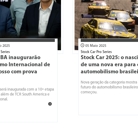
o 2025
05 Maio 2025
 Series
Stock Car Pro Series
 CBA inaugurarão
Stock Car 2025: o nas
mo Internacional de
de uma nova era para 
osso com prova
automobilismo brasile
Nova geração da categoria mostra
futuro do automobilismo brasileiro
 será inaugurada com a 10ª etapa
começou.
, além de TCR South America e
onal.