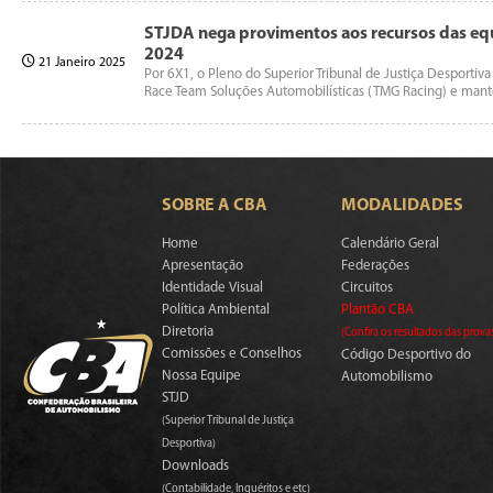
STJDA nega provimentos aos recursos das e
2024
21 Janeiro 2025
Por 6X1, o Pleno do Superior Tribunal de Justiça Desport
Race Team Soluções Automobilísticas (TMG Racing) e mante
SOBRE A CBA
MODALIDADES
Home
Calendário Geral
Apresentação
Federações
Identidade Visual
Circuitos
Política Ambiental
Plantão CBA
Diretoria
(Confira os resultados das prova
Comissões e Conselhos
Código Desportivo do
Nossa Equipe
Automobilismo
STJD
(Superior Tribunal de Justiça
Desportiva)
Downloads
(Contabilidade, Inquéritos e etc)