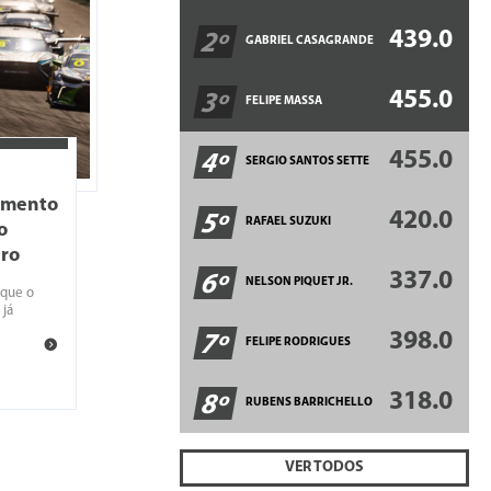
439.0
2º
GABRIEL CASAGRANDE
455.0
3º
FELIPE MASSA
455.0
4º
SERGIO SANTOS SETTE
cimento
420.0
5º
RAFAEL SUZUKI
o
iro
337.0
6º
NELSON PIQUET JR.
 que o
 já
398.0
7º
FELIPE RODRIGUES
318.0
8º
RUBENS BARRICHELLO
VER TODOS