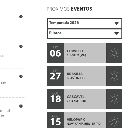
PRÓXIMOS
EVENTOS
SET
06
CURVELO
o
CURVELO (MG)
que
SET
27
BRASÍLIA
BRASÍLIA (DF)
e um
OUT
18
CASCAVEL
CASCAVEL (PR)
acional
sse
NOV
15
VELOPARK
NOVA SANTA RITA - RS (RS)