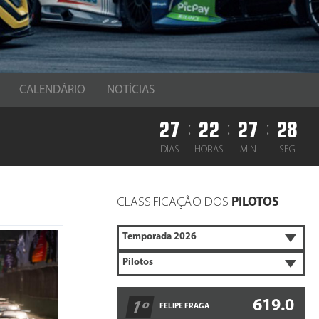
CALENDÁRIO
NOTÍCIAS
27
22
27
27
:
:
:
DIAS
HORAS
MIN
SEG
CLASSIFICAÇÃO DOS
PILOTOS
619.0
1º
FELIPE FRAGA