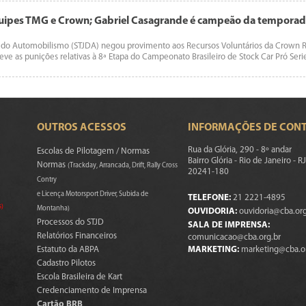
quipes TMG e Crown; Gabriel Casagrande é campeão da tempora
iva do Automobilismo (STJDA) negou provimento aos Recursos Voluntários da Crown 
ve as punições relativas à 8ª Etapa do Campeonato Brasileiro de Stock Car Pró Ser
OUTROS ACESSOS
INFORMAÇÕES DE CON
Rua da Glória, 290 - 8º andar
Escolas de Pilotagem / Normas
Bairro Glória - Rio de Janeiro - RJ
Normas
(Trackday, Arrancada, Drift, Rally Cross
20241-180
Contry
e Licença Motorsport Driver, Subida de
TELEFONE:
21 2221-4895
s)
Montanha)
OUVIDORIA:
ouvidoria@cba.org
Processos do STJD
SALA DE IMPRENSA:
Relatórios Financeiros
comunicacao@cba.org.br
Estatuto da ABPA
MARKETING:
marketing@cba.o
Cadastro Pilotos
Escola Brasileira de Kart
Credenciamento de Imprensa
Cartão BRB