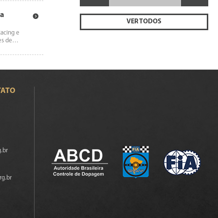
da
VER TODOS
Racing e
ies de…
TATO
.br
rg.br