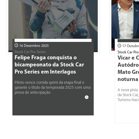
16 Dezembro 2025
17 Outubr
Stock Car Pro Series
Stock Car Pro
Felipe Fraga conquista o
Vicar e
bicampeonato da Stock Car
Autódro
Pro Series em Interlagos
Mato Gr
noturna
Piloto vence corrida sprint da etapa final e
garante o título da temporada 2025 com uma
A nova pista
prova de antecipação.
da Stock Car
Turismo Naci