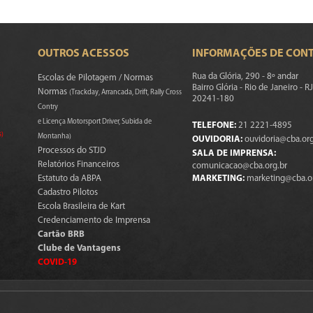
OUTROS ACESSOS
INFORMAÇÕES DE CON
Rua da Glória, 290 - 8º andar
Escolas de Pilotagem / Normas
Bairro Glória - Rio de Janeiro - RJ
Normas
(Trackday, Arrancada, Drift, Rally Cross
20241-180
Contry
e Licença Motorsport Driver, Subida de
TELEFONE:
21 2221-4895
s)
Montanha)
OUVIDORIA:
ouvidoria@cba.org
Processos do STJD
SALA DE IMPRENSA:
Relatórios Financeiros
comunicacao@cba.org.br
Estatuto da ABPA
MARKETING:
marketing@cba.o
Cadastro Pilotos
Escola Brasileira de Kart
Credenciamento de Imprensa
Cartão BRB
Clube de Vantagens
COVID-19