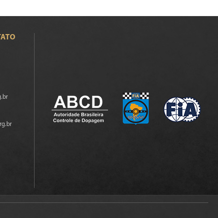
TATO
.br
rg.br