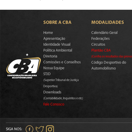
SOBRE A CBA
MODALIDADES
Home
Calendário Geral
Apresentação
Federações
Identidade Visual
Circuitos
Política Ambiental
Plantão CBA
Diretoria
(Confira os resultados das prova
Comissões e Conselhos
Código Desportivo do
Nossa Equipe
Automobilismo
STJD
(Superior Tribunal de Justiça
Desportiva)
Downloads
(Contabilidade, Inquéritos e etc)
Fale Conosco
SIGA NOS: