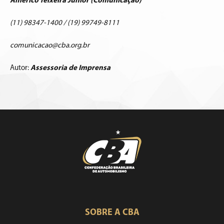
Américo Teixeira Junior (Comunicação)
(11) 98347-1400 / (19) 99749-8111
comunicacao@cba.org.br
Autor:
Assessoria de Imprensa
SOBRE A CBA