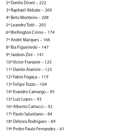
2º Danilo Dirani – 222
3º Raphael Abbate – 209
4º Beto Monteiro – 208
5º Leandro Totti – 203
6º Wellington Cirino – 174
7º André Marques – 166
8º Bia Figueiredo – 147
9º Jaidson Zini – 141
10º Victor Franzoni – 125
11º Danilo Alamini – 123
12º Fabio Fogaça – 119
13º Felipe Tozzo – 104
14º Evandro Camargo – 95
15º Luiz Lopes – 93
16º Alberto Cattucci – 92
17º Paulo Salustiano – 84
18º Débora Rodrigues – 69
19º Pedro Paulo Fernandes – 61