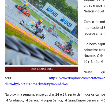
ultrapassagen
Nelson Piquet 
Com o recorde
Internacional 
recorde anteri
E o novo capít
primeiros trei
Novatos, OKN, 
60+, Shifter Gr
FOTO:
GILMAR ROSE
Neste gr
aqui:
https://www.dropbox.com/scl/fi/xnw
rlkey=byj7z7c4t1o7s1ckmb0qrm2v4&dl=0
Na próxima semana, entre os dias 24 e 29, serão definidos os campe
F4 Graduado, F4 Sênior, F4 Super Sênior, F4 Grand Super Sênior e F4 