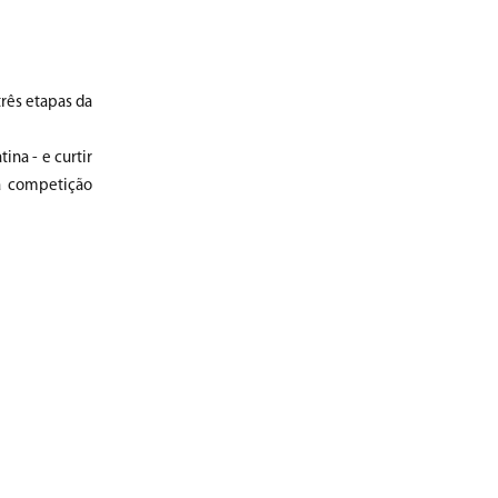
três etapas da
na - e curtir
na competição