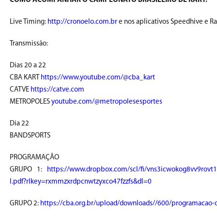
COMO ACOMPANHAR O CAMPEONATO BRASILEIRO DE KART:
Live Timing:
http://cronoelo.com.br
e nos aplicativos Speedhive e R
Transmissão:
Dias 20 a 22
CBA KART
https://www.youtube.com/@cba_kart
CATVE
https://catve.com
METROPOLES
youtube.com/@metropolesesportes
Dia 22
BANDSPORTS
PROGRAMAÇÃO
GRUPO 1:
https://www.dropbox.com/scl/fi/vns3icwokog8vv9ro
I.pdf?rlkey=rxmmzxrdpcnwtzyxco47fzzfs&dl=0
GRUPO 2:
https://cba.org.br/upload/downloads//600/programacao-of