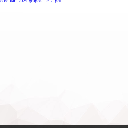
o-de-kart-2025-grupos-1-e-2-.pdf