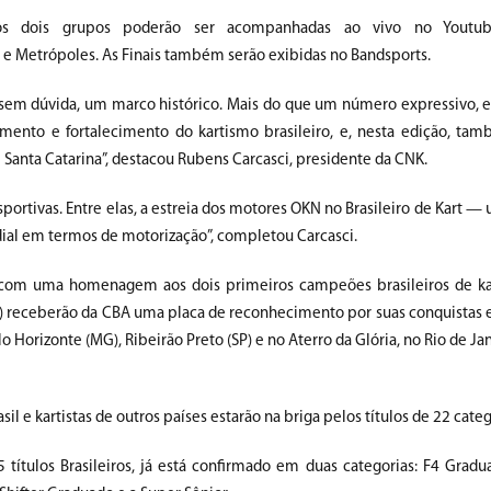
ais dos dois grupos poderão ser acompanhadas ao vivo no Yout
 e Metrópoles. As Finais também serão exibidas no Bandsports.
 sem dúvida, um marco histórico. Mais do que um número expressivo, e
mento e fortalecimento do kartismo brasileiro, e, nesta edição, tam
Santa Catarina”, destacou Rubens Carcasci, presidente da CNK.
ortivas. Entre elas, a estreia dos motores OKN no Brasileiro de Kart — 
ial em termos de motorização”, completou Carcasci.
á com uma homenagem aos dois primeiros campeões brasileiros de kar
0 cc) receberão da CBA uma placa de reconhecimento por suas conquistas 
 Horizonte (MG), Ribeirão Preto (SP) e no Aterro da Glória, no Rio de Jan
 e kartistas de outros países estarão na briga pelos títulos de 22 categ
 títulos Brasileiros, já está confirmado em duas categorias: F4 Grad