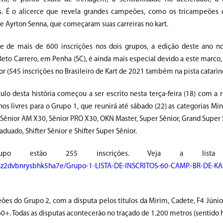
s. É o alicerce que revela grandes campeões, como os tricampeões
e Ayrton Senna, que começaram suas carreiras no kart.
 de mais de 600 inscrições nos dois grupos, a edição deste ano n
Beto Carrero, em Penha (SC), é ainda mais especial devido a este marco
or (545 inscrições no Brasileiro de Kart de 2021 também na pista catarin
ulo desta história começou a ser escrito nesta terça-feira (18) com a 
nos livres para o Grupo 1, que reunirá até sábado (22) as categorias Min
Sênior AM X30, Sênior PRO X30, OKN Master, Super Sênior, Grand Super S
aduado, Shifter Sênior e Shifter Super Sênior.
upo estão 255 inscrições. Veja a lista 
nz2dvbnrysbhk5ha7e/Grupo-1-LISTA-DE-INSCRITOS-60-CAMP.-BR-DE-KAR
ões do Grupo 2, com a disputa pelos títulos da Mirim, Cadete, F4 Júnior
60+. Todas as disputas acontecerão no traçado de 1.200 metros (sentido h