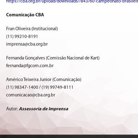
https://cba.org.br/upload/downloads//843/60-campeonato-brasileir
Comunicação CBA
Fran Oliveira (Institucional)
(11) 99210-8191
imprensa@cba.org.br
Fernanda Gonçalves (Comissão Nacional de Kart)
fernanda@fgcom.com.br
Américo Teixeira Junior (Comunicação)
(11) 98347-1400 / (19) 99749-8111
comunicacao@cba.org.br
Autor:
Assessoria de Imprensa