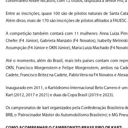
conterrâneo André Nicastro, com 12 títulos, disputará a Sênior Pro, a
Entre as inscrições, quase 100 são de pilotos naturais de Santa Ca
Além disso, mais de 170 são inscrições de pilotos afiliados à FAUESC.
A competição também contará com 11 mulheres: Anna Luiza Pimpão 
Chefer (F4 Júnior), Gabriela Manzato (F4 Novatos), Isabelly Melniski 
Assumpção (F4 Júnior e OKN Júnior), Maria Luiza Machado (F4 Novato
Até o momento, além do Brasil, mais três países contam com repre
OKN, Francisco Morgenstern e Felipe Morgenstern, ambos na Cadet
Cadete, Francisco Britez na Cadete, Pablo Vera na F4 Novatos e Alex
Inaugurado em 2011, o Kartódromo Internacional Beto Carrero é um d
Kart (2012, 2017 e 2021) e duas da Copa Brasil (2019 e 2023).
Os campeonatos de kart organizados pela Confederação Brasileira de
BRB, o 'Patrocinador Máster do Automobilismo Brasileiro', e MG Pneu