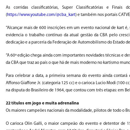
As corridas classificatórias, Super Classificatórias e Fin
(
https://www.youtube.com/@cba_kart
) e também nos portais CATVE
“Alcançar mais de 600 inscrições em um evento nacional de kart é,
evidencia o trabalho contínuo da atual gestão da CBA pelo cresci
dedicação e a parceria da Federação de Automobilismo do Estado de 
“A 60ª edição chega ainda com importantes novidades técnicas e desp
da CBA que traz ao país o que há de mais moderno no kartismo mund
Para celebrar a data, a primeira semana do evento ainda contar
Affonso Giaffone Jr. (categoria 125 cc) e o carioca Lucio Modi (10
na disputa do Brasileiro de 1964, que contou com três etapas: em Belo
22 títulos em jogo e muita adrenalina
Os maiores campeões nacionais da modalidade, pilotos de todo o Brasil
O carioca Olin Galli, o maior campeão do evento e detentor de 15