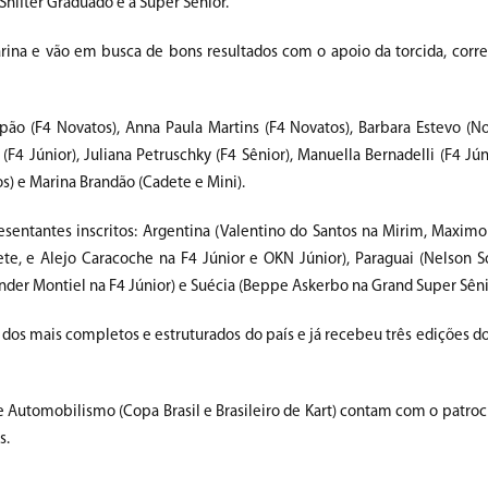
 Shifter Graduado e a Super Sênior.
tarina e vão em busca de bons resultados com o apoio da torcida, corr
(F4 Novatos), Anna Paula Martins (F4 Novatos), Barbara Estevo (Nov
(F4 Júnior), Juliana Petruschky (F4 Sênior), Manuella Bernadelli (F4 Jún
s) e Marina Brandão (Cadete e Mini).
sentantes inscritos: Argentina (Valentino do Santos na Mirim, Maximo
e, e Alejo Caracoche na F4 Júnior e OKN Júnior), Paraguai (Nelson S
ander Montiel na F4 Júnior) e Suécia (Beppe Askerbo na Grand Super Sêni
os mais completos e estruturados do país e já recebeu três edições do 
 Automobilismo (Copa Brasil e Brasileiro de Kart) contam com o patroc
s.