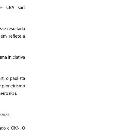
ube CBA Kart
sse resultado
bém reflete a
uma iniciativa
t: o paulista
e pioneirismo
eiro (RJ).
orias.
uado e OKN. O