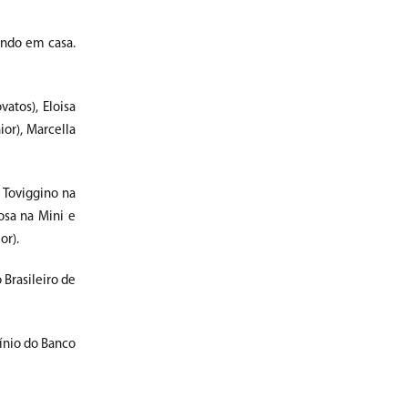
endo em casa.
atos), Eloisa
ior), Marcella
 Toviggino na
osa na Mini e
or).
Brasileiro de
ínio do Banco