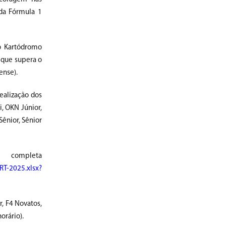
 da Fórmula 1
o Kartódromo
, que supera o
ense).
realização dos
i, OKN Júnior,
ênior, Sênior
completa
T-2025.xlsx?
, F4 Novatos,
orário).