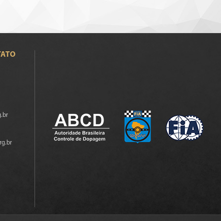
TATO
.br
rg.br