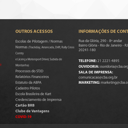
OUTROS ACESSOS
INFORMAÇÕES DE CON
Rua da Glória, 290 - 8º andar
Escolas de Pilotagem / Normas
Bairro Glória - Rio de Janeiro - RJ
Normas
(Trackday, Arrancada, Drift, Rally Cross
20241-180
Contry
e Licença Motorsport Driver, Subida de
TELEFONE:
21 2221-4895
s)
Montanha)
OUVIDORIA:
ouvidoria@cba.org
Processos do STJD
SALA DE IMPRENSA:
Relatórios Financeiros
comunicacao@cba.org.br
Estatuto da ABPA
MARKETING:
marketing@cba.o
Cadastro Pilotos
Escola Brasileira de Kart
Credenciamento de Imprensa
Cartão BRB
Clube de Vantagens
COVID-19