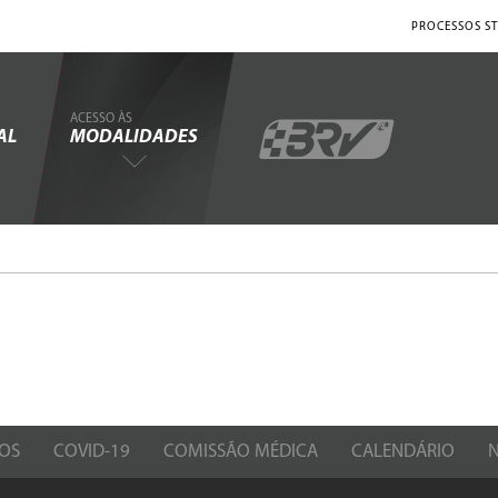
PROCESSOS ST
ACESSO ÀS
AL
MODALIDADES
OS
COVID-19
COMISSÃO MÉDICA
CALENDÁRIO
N