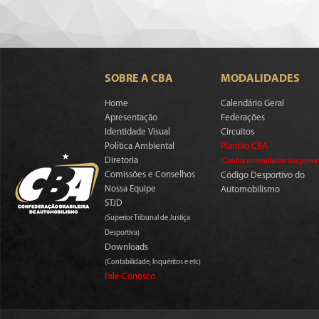
SOBRE A CBA
MODALIDADES
Home
Calendário Geral
Apresentação
Federações
Identidade Visual
Circuitos
Política Ambiental
Plantão CBA
Diretoria
(Confira os resultados das prova
Comissões e Conselhos
Código Desportivo do
Nossa Equipe
Automobilismo
STJD
(Superior Tribunal de Justiça
Desportiva)
Downloads
(Contabilidade, Inquéritos e etc)
Fale Conosco