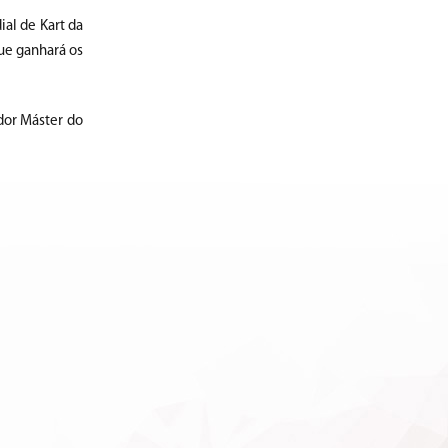
al de Kart da
ue ganhará os
dor Máster do