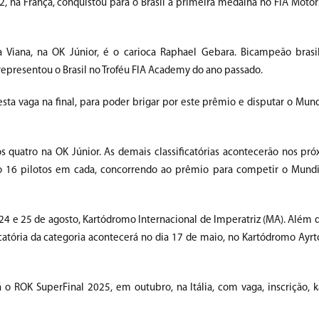
 na França, conquistou para o Brasil a primeira medalha no FIA Moto
a Viana, na OK Júnior, é o carioca Raphael Gebara. Bicampeão brasil
representou o Brasil no Troféu FIA Academy do ano passado.
a vaga na final, para poder brigar por este prêmio e disputar o Mundi
os quatro na OK Júnior. As demais classificatórias acontecerão nos pr
erão 16 pilotos em cada, concorrendo ao prêmio para competir o Mund
s 24 e 25 de agosto, Kartódromo Internacional de Imperatriz (MA). Além 
ficatória da categoria acontecerá no dia 17 de maio, no Kartódromo Ayr
o ROK SuperFinal 2025, em outubro, na Itália, com vaga, inscrição, 