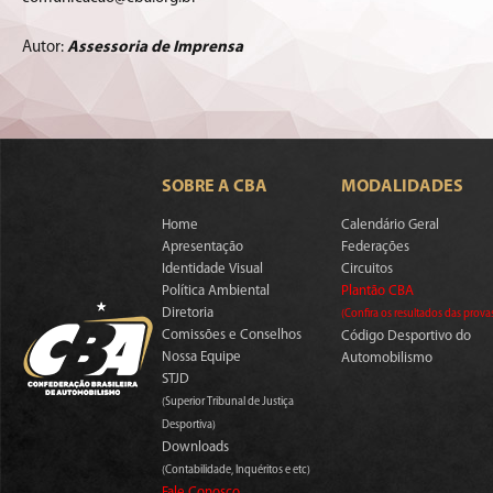
Autor:
Assessoria de Imprensa
SOBRE A CBA
MODALIDADES
Home
Calendário Geral
Apresentação
Federações
Identidade Visual
Circuitos
Política Ambiental
Plantão CBA
Diretoria
(Confira os resultados das prova
Comissões e Conselhos
Código Desportivo do
Nossa Equipe
Automobilismo
STJD
(Superior Tribunal de Justiça
Desportiva)
Downloads
(Contabilidade, Inquéritos e etc)
Fale Conosco