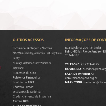
OUTROS ACESSOS
INFORMAÇÕES DE CON
Rua da Glória, 290 - 8º andar
Escolas de Pilotagem / Normas
Bairro Glória - Rio de Janeiro - RJ
Normas
(Trackday, Arrancada, Drift, Rally Cross
20241-180
Contry
e Licença Motorsport Driver, Subida de
TELEFONE:
21 2221-4895
s)
Montanha)
OUVIDORIA:
ouvidoria@cba.org
Processos do STJD
SALA DE IMPRENSA:
Relatórios Financeiros
comunicacao@cba.org.br
Estatuto da ABPA
MARKETING:
marketing@cba.o
Cadastro Pilotos
Escola Brasileira de Kart
Credenciamento de Imprensa
Cartão BRB