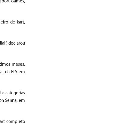
rsport Games,
eiro de kart,
al”, declarou
óximos meses,
ial da FIA em
das categorias
ton Senna, em
kart completo