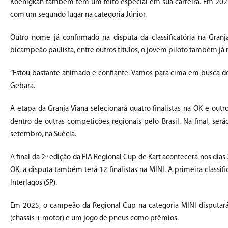
Koenigkan também tem um feito especial em sua carreira. Em 2022,
com um segundo lugar na categoria Júnior.
Outro nome já confirmado na disputa da classificatória na Granj
bicampeão paulista, entre outros títulos, o jovem piloto também já 
“Estou bastante animado e confiante. Vamos para cima em busca dest
Gebara.
A etapa da Granja Viana selecionará quatro finalistas na OK e outr
dentro de outras competições regionais pelo Brasil. Na final, s
setembro, na Suécia.
A final da 2ª edição da FIA Regional Cup de Kart acontecerá nos dia
OK, a disputa também terá 12 finalistas na MINI. A primeira classi
Interlagos (SP).
Em 2025, o campeão da Regional Cup na categoria MINI disputará 
(chassis + motor) e um jogo de pneus como prêmios.