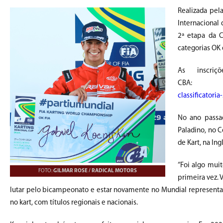
Realizada pel
Internacional 
2ª etapa da C
categorias OK 
As inscri
CBA
classificatori
No ano passad
Paladino, no 
de Kart, na In
“Foi algo mui
FOTO:
GILMAR ROSE / RADICAL MOTORS
primeira vez. 
lutar pelo bicampeonato e estar novamente no Mundial representand
no kart, com títulos regionais e nacionais.