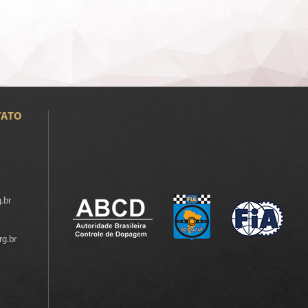
TATO
.br
rg.br