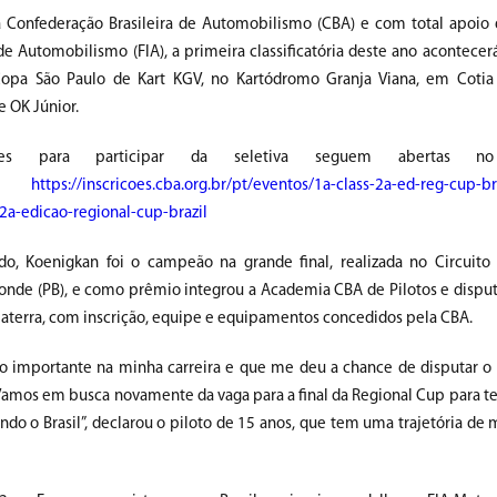
a Confederação Brasileira de Automobilismo (CBA) e com total apoio
de Automobilismo (FIA), a primeira classificatória deste ano acontecer
opa São Paulo de Kart KGV, no Kartódromo Granja Viana, em Cotia 
e OK Júnior.
ções para participar da seletiva seguem abertas n
:
https://inscricoes.cba.org.br/pt/eventos/1a-class-2a-ed-reg-cup-b
a-2a-edicao-regional-cup-brazil
o, Koenigkan foi o campeão na grande final, realizada no Circuito 
Conde (PB), e como prêmio integrou a Academia CBA de Pilotos e dispu
glaterra, com inscrição, equipe e equipamentos concedidos pela CBA.
to importante na minha carreira e que me deu a chance de disputar o
Vamos em busca novamente da vaga para a final da Regional Cup para te
o o Brasil”, declarou o piloto de 15 anos, que tem uma trajetória de 