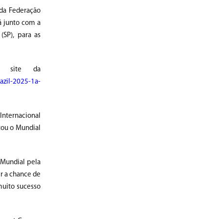
 da Federação
á junto com a
(SP), para as
o site da
razil-2025-1a-
Internacional
tou o Mundial
 Mundial pela
r a chance de
muito sucesso