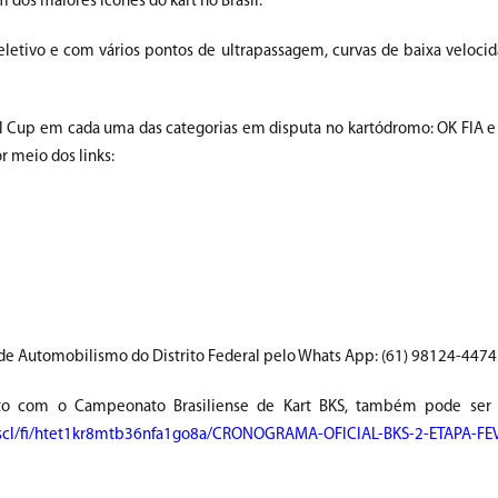
dos maiores ícones do kart no Brasil.
etivo e com vários pontos de ultrapassagem, curvas de baixa velocid
ional Cup em cada uma das categorias em disputa no kartódromo: OK FIA e
r meio dos links:
e Automobilismo do Distrito Federal pelo Whats App: (61) 98124-4474
unto com o Campeonato Brasiliense de Kart BKS, também pode ser 
scl/fi/htet1kr8mtb36nfa1go8a/CRONOGRAMA-OFICIAL-BKS-2-ETAPA-FEV