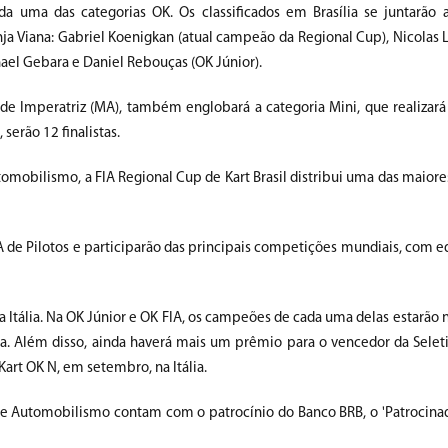
da uma das categorias OK. Os classificados em Brasília se juntarão a
ja Viana: Gabriel Koenigkan (atual campeão da Regional Cup), Nicolas L
hael Gebara e Daniel Rebouças (OK Júnior).
de Imperatriz (MA), também englobará a categoria Mini, que realizará
serão 12 finalistas.
omobilismo, a FIA Regional Cup de Kart Brasil distribui uma das maior
A de Pilotos e participarão das principais competições mundiais, com 
 Itália. Na OK Júnior e OK FIA, os campeões de cada uma delas estarão 
ia. Além disso, ainda haverá mais um prêmio para o vencedor da Selet
rt OK N, em setembro, na Itália.
de Automobilismo contam com o patrocínio do Banco BRB, o 'Patrocina