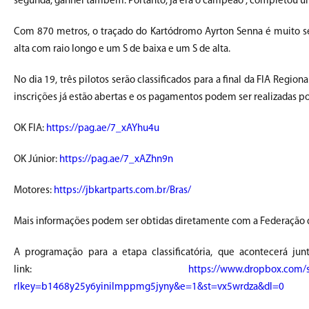
segunda, ganhei também. Portanto, já era o campeão”, completou um 
Com 870 metros, o traçado do Kartódromo Ayrton Senna é muito sel
alta com raio longo e um S de baixa e um S de alta.
No dia 19, três pilotos serão classificados para a final da FIA Reg
inscrições já estão abertas e os pagamentos podem ser realizadas po
OK FIA:
https://pag.ae/7_xAYhu4u
OK Júnior:
https://pag.ae/7_xAZhn9n
Motores:
https://jbkartparts.com.br/Bras/
Mais informações podem ser obtidas diretamente com a Federação d
A programação para a etapa classificatória, que acontecerá j
link:
https://www.dropbox.com/
rlkey=b1468y25y6yinilmppmg5jyny&e=1&st=vx5wrdza&dl=0