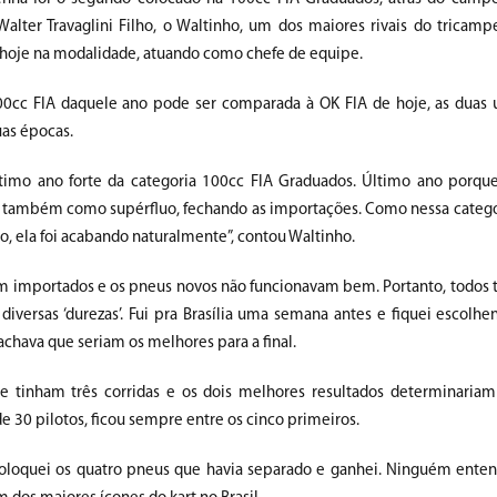
Walter Travaglini Filho, o Waltinho, um dos maiores rivais do tricamp
é hoje na modalidade, atuando como chefe de equipe.
00cc FIA daquele ano pode ser comparada à OK FIA de hoje, as duas u
uas épocas.
ltimo ano forte da categoria 100cc FIA Graduados. Último ano porque
t também como supérfluo, fechando as importações. Como nessa catego
, ela foi acabando naturalmente”, contou Waltinho.
m importados e os pneus novos não funcionavam bem. Portanto, todos
iversas ‘durezas’. Fui pra Brasília uma semana antes e fiquei escolhe
chava que seriam os melhores para a final.
 que tinham três corridas e os dois melhores resultados determinaria
de 30 pilotos, ficou sempre entre os cinco primeiros.
coloquei os quatro pneus que havia separado e ganhei. Ninguém ente