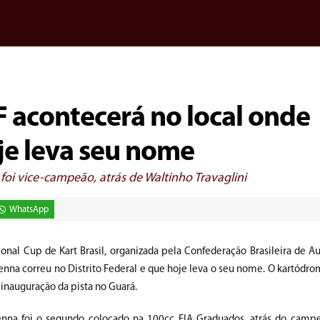
DF acontecerá no local onde
je leva seu nome
foi vice-campeão, atrás de Waltinho Travaglini
WhatsApp
egional Cup de Kart Brasil, organizada pela Confederação Brasileira de 
na correu no Distrito Federal e que hoje leva o seu nome. O kartódrom
inauguração da pista no Guará.
enna foi o segundo colocado na 100cc FIA Graduados, atrás do campe