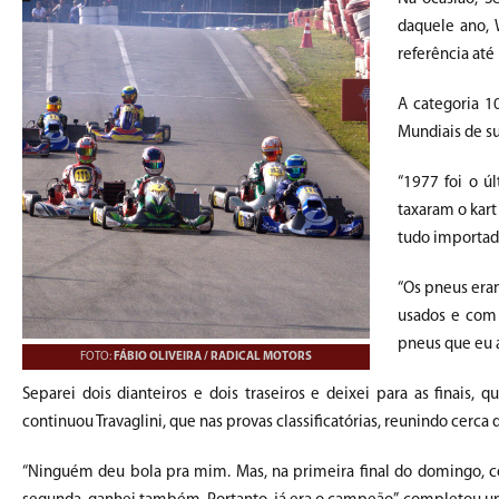
daquele ano, 
referência at
A categoria 1
Mundiais de s
“1977 foi o ú
taxaram o kar
tudo importado
“Os pneus era
usados e com d
pneus que eu a
FOTO:
FÁBIO OLIVEIRA / RADICAL MOTORS
Separei dois dianteiros e dois traseiros e deixei para as finais,
continuou Travaglini, que nas provas classificatórias, reunindo cerca 
“Ninguém deu bola pra mim. Mas, na primeira final do domingo, 