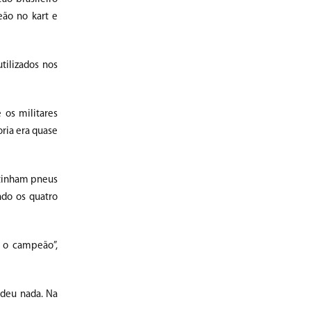
eão no kart e
tilizados nos
 os militares
ria era quase
 tinham pneus
ndo os quatro
m o campeão”,
ndeu nada. Na