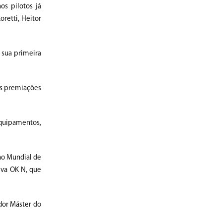
os pilotos já
oretti, Heitor
 sua primeira
es premiações
equipamentos,
no Mundial de
iva OK N, que
dor Máster do