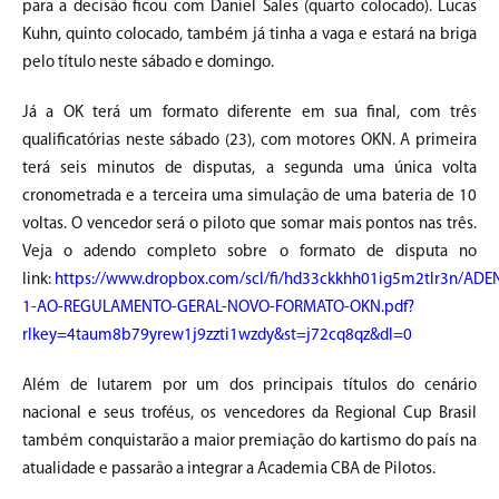
para a decisão ficou com Daniel Sales (quarto colocado). Lucas
Kuhn, quinto colocado, também já tinha a vaga e estará na briga
pelo título neste sábado e domingo.
Já a OK terá um formato diferente em sua final, com três
qualificatórias neste sábado (23), com motores OKN. A primeira
terá seis minutos de disputas, a segunda uma única volta
cronometrada e a terceira uma simulação de uma bateria de 10
voltas. O vencedor será o piloto que somar mais pontos nas três.
Veja o adendo completo sobre o formato de disputa no
link:
https://www.dropbox.com/scl/fi/hd33ckkhh01ig5m2tlr3n/AD
1-AO-REGULAMENTO-GERAL-NOVO-FORMATO-OKN.pdf?
rlkey=4taum8b79yrew1j9zzti1wzdy&st=j72cq8qz&dl=0
Além de lutarem por um dos principais títulos do cenário
nacional e seus troféus, os vencedores da Regional Cup Brasil
também conquistarão a maior premiação do kartismo do país na
atualidade e passarão a integrar a Academia CBA de Pilotos.