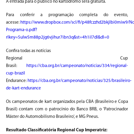
A entrada para o público no kartódromo será gratuita.
Para conferir a programação completa do evento,
acesse:
https://www.dropbox.com/scl/fi/p48fczzhd2bkjlbi0miw9/N
Programa-o.pdf?
rlkey=5ulw5m88p2jg6vjihur7ibn3q&st=4h1il7dl&dl=0
Confira todas as notícias
Regional Cup
Brasil:
https://cba.org.br/campeonato/noticias/334/regional-
cup-brazil
Endurance:
https://cba.org.br/campeonato/noticias/325/brasileiro-
de-kart-endurance
Os campeonatos de kart organizados pela CBA (Brasileiro e Copa
Brasil) contam com o patrocínio do Banco BRB, o 'Patrocinador
Máster do Automobilismo Brasileiro', e MG Pneus.
Resultado Classificatória Regional Cup Imperatriz: