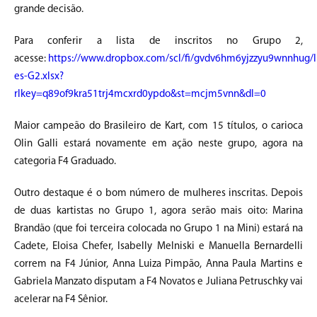
grande decisão.
Para conferir a lista de inscritos no Grupo 2,
acesse:
https://www.dropbox.com/scl/fi/gvdv6hm6yjzzyu9wnnhug/In
es-G2.xlsx?
rlkey=q89of9kra51trj4mcxrd0ypdo&st=mcjm5vnn&dl=0
Maior campeão do Brasileiro de Kart, com 15 títulos, o carioca
Olin Galli estará novamente em ação neste grupo, agora na
categoria F4 Graduado.
Outro destaque é o bom número de mulheres inscritas. Depois
de duas kartistas no Grupo 1, agora serão mais oito: Marina
Brandão (que foi terceira colocada no Grupo 1 na Mini) estará na
Cadete, Eloisa Chefer, Isabelly Melniski e Manuella Bernardelli
correm na F4 Júnior, Anna Luiza Pimpão, Anna Paula Martins e
Gabriela Manzato disputam a F4 Novatos e Juliana Petruschky vai
acelerar na F4 Sênior.