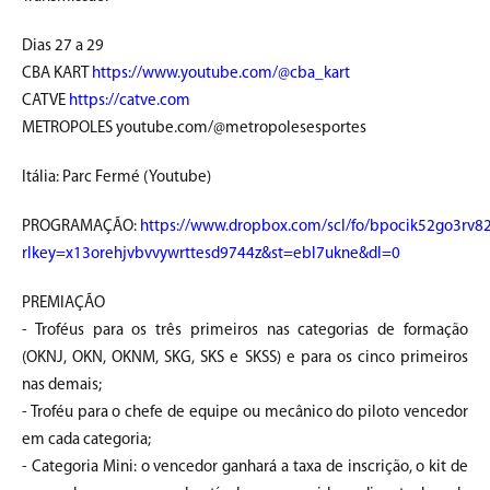
Dias 27 a 29
CBA KART
https://www.youtube.com/@cba_kart
CATVE
https://catve.com
METROPOLES youtube.com/@metropolesesportes
Itália: Parc Fermé (Youtube)
PROGRAMAÇÃO:
https://www.dropbox.com/scl/fo/bpocik52go3r
rlkey=x13orehjvbvvywrttesd9744z&st=ebl7ukne&dl=0
PREMIAÇÃO
- Troféus para os três primeiros nas categorias de formação
(OKNJ, OKN, OKNM, SKG, SKS e SKSS) e para os cinco primeiros
nas demais;
- Troféu para o chefe de equipe ou mecânico do piloto vencedor
em cada categoria;
- Categoria Mini: o vencedor ganhará a taxa de inscrição, o kit de