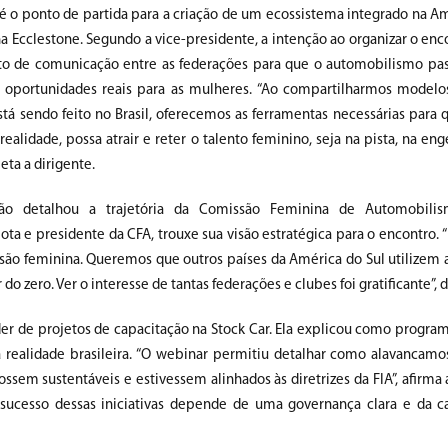
é o ponto de partida para a criação de um ecossistema integrado na Amé
a Ecclestone. Segundo a vice-presidente, a intenção ao organizar o enco
to de comunicação entre as federações para que o automobilismo pa
 oportunidades reais para as mulheres. “Ao compartilharmos modelo
á sendo feito no Brasil, oferecemos as ferramentas necessárias para q
realidade, possa atrair e reter o talento feminino, seja na pista, na en
eta a dirigente.
ão detalhou a trajetória da Comissão Feminina de Automobili
ota e presidente da CFA, trouxe sua visão estratégica para o encontro.
são feminina. Queremos que outros países da América do Sul utilizem a 
zero. Ver o interesse de tantas federações e clubes foi gratificante”, 
er de projetos de capacitação na Stock Car. Ela explicou como program
à realidade brasileira. “O webinar permitiu detalhar como alavancamo
ssem sustentáveis e estivessem alinhados às diretrizes da FIA”, afirma 
sucesso dessas iniciativas depende de uma governança clara e da c