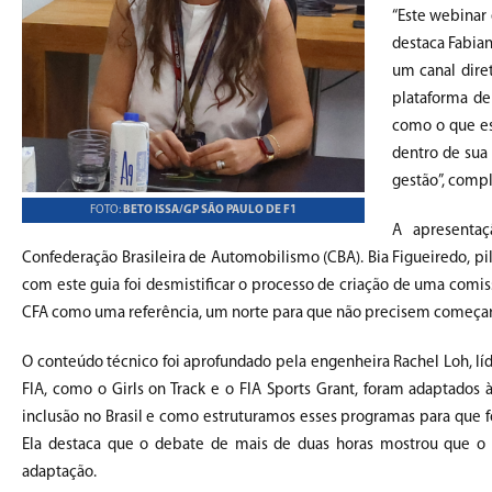
“Este webinar 
destaca Fabian
um canal dire
plataforma de
como o que est
dentro de sua 
gestão”, compl
FOTO:
BETO ISSA/GP SÃO PAULO DE F1
A apresentaç
Confederação Brasileira de Automobilismo (CBA). Bia Figueiredo, pil
com este guia foi desmistificar o processo de criação de uma comis
CFA como uma referência, um norte para que não precisem começar do 
O conteúdo técnico foi aprofundado pela engenheira Rachel Loh, líd
FIA, como o Girls on Track e o FIA Sports Grant, foram adaptados 
inclusão no Brasil e como estruturamos esses programas para que fo
Ela destaca que o debate de mais de duas horas mostrou que o 
adaptação.