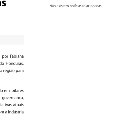
as
Não existem notícias relacionadas
a por Fabiana
ndo Honduras,
a região para
do em pilares
e governança,
ativas atuais
m a indústria