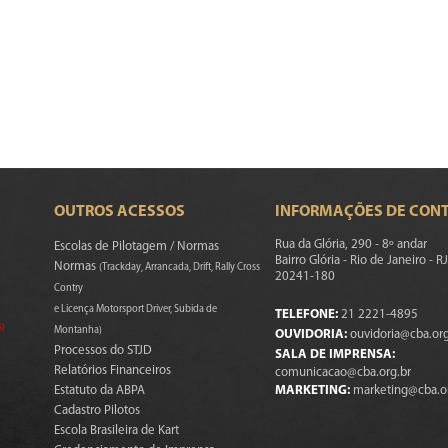
OUTROS ACESSOS
INFORMAÇÕES DE CON
Rua da Glória, 290 - 8º andar
Escolas de Pilotagem / Normas
Bairro Glória - Rio de Janeiro - RJ
Normas
(Trackday, Arrancada, Drift, Rally Cross
20241-180
Contry
e Licença Motorsport Driver, Subida de
TELEFONE:
21 2221-4895
s)
Montanha)
OUVIDORIA:
ouvidoria@cba.org
Processos do STJD
SALA DE IMPRENSA:
Relatórios Financeiros
comunicacao@cba.org.br
Estatuto da ABPA
MARKETING:
marketing@cba.o
Cadastro Pilotos
Escola Brasileira de Kart