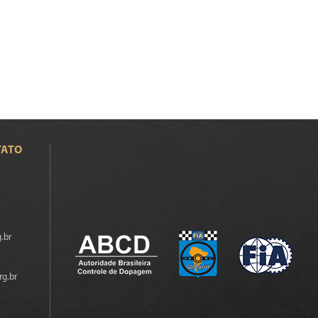
TATO
.br
rg.br