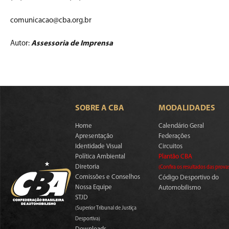
comunicacao@cba.org.br
Autor:
Assessoria de Imprensa
SOBRE A CBA
MODALIDADES
Home
Calendário Geral
Apresentação
Federações
Identidade Visual
Circuitos
Política Ambiental
Plantão CBA
Diretoria
(Confira os resultados das prova
Comissões e Conselhos
Código Desportivo do
Nossa Equipe
Automobilismo
STJD
(Superior Tribunal de Justiça
Desportiva)