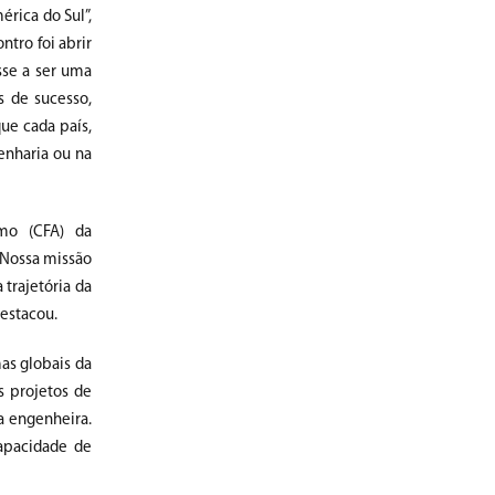
rica do Sul”,
ntro foi abrir
sse a ser uma
s de sucesso,
ue cada país,
genharia ou na
smo (CFA) da
 “Nossa missão
trajetória da
destacou.
as globais da
s projetos de
a engenheira.
apacidade de