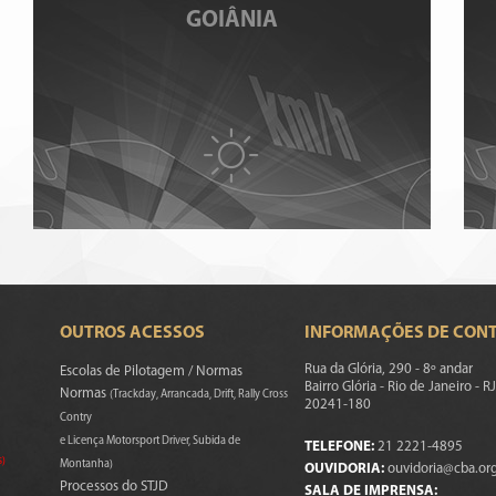
GOIÂNIA
OUTROS ACESSOS
INFORMAÇÕES DE CON
Rua da Glória, 290 - 8º andar
Escolas de Pilotagem / Normas
Bairro Glória - Rio de Janeiro - RJ
Normas
(Trackday, Arrancada, Drift, Rally Cross
20241-180
Contry
e Licença Motorsport Driver, Subida de
TELEFONE:
21 2221-4895
s)
Montanha)
OUVIDORIA:
ouvidoria@cba.org
Processos do STJD
SALA DE IMPRENSA: