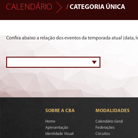
CALENDÁRIO
/
CATEGORIA ÚNICA
Confira abaixo a relação dos eventos da temporada atual (data, lo
SOBRE A CBA
MODALIDADES
Home
Calendário Geral
Apresentação
Federações
Identidade Visual
Circuitos