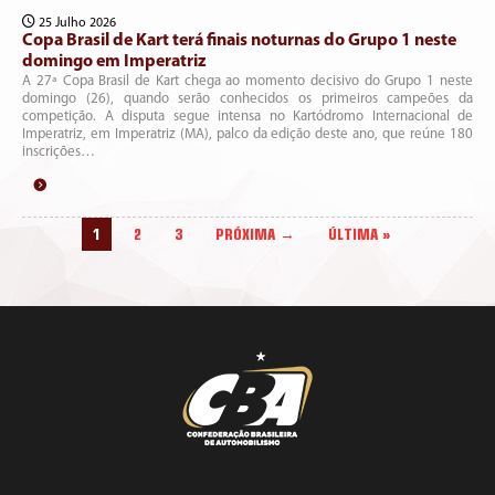
25 Julho 2026
Copa Brasil de Kart terá finais noturnas do Grupo 1 neste
domingo em Imperatriz
A 27ª Copa Brasil de Kart chega ao momento decisivo do Grupo 1 neste
domingo (26), quando serão conhecidos os primeiros campeões da
competição. A disputa segue intensa no Kartódromo Internacional de
Imperatriz, em Imperatriz (MA), palco da edição deste ano, que reúne 180
inscrições…
1
2
3
PRÓXIMA →
ÚLTIMA »