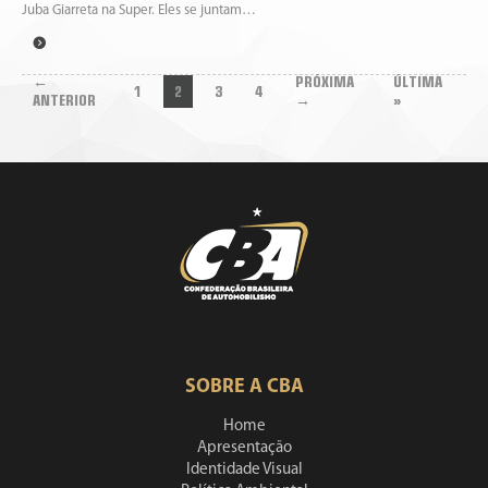
Juba Giarreta na Super. Eles se juntam…
←
PRÓXIMA
ÚLTIMA
1
2
3
4
ANTERIOR
→
»
SOBRE A CBA
Home
Apresentação
Identidade Visual