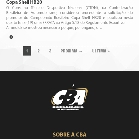
Copa Shell HB20
O Conselho Técnico Desportivo Nacional (CTDN), da Confederação
Brasileira de Automobilismo, considerou procedente a solicitação do
promotor do Campeonato Brasileiro Copa Shell HB20 e publicou nesta
quarta-feira (19) uma ERRATA ao Artigo 5.18 do Regulamento Esportivo.
A medida se mostrou necessária porque, por engano, o…
1
2
3
PRÓXIMA →
ÚLTIMA »
SOBRE A CBA