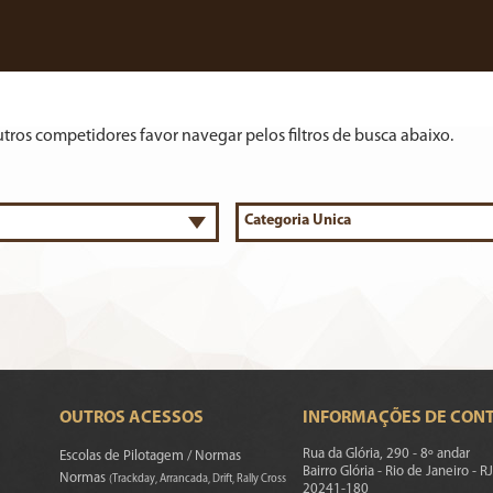
utros competidores favor navegar pelos filtros de busca abaixo.
OUTROS ACESSOS
INFORMAÇÕES DE CON
Rua da Glória, 290 - 8º andar
Escolas de Pilotagem / Normas
Bairro Glória - Rio de Janeiro - RJ
Normas
(Trackday, Arrancada, Drift, Rally Cross
20241-180