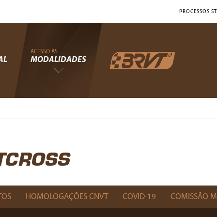
PROCESSOS ST
ACESSO ÀS
AL
MODALIDADES
RTCROSS
TOS
HOMOLOGAÇÕES CNVT
COVID-19
COMISSÃO M