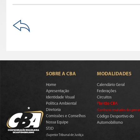
SOBRE A CBA
MODALIDADES
Home
Calendário Geral
Apresentação
Federações
Identidade Visual
Circuitos
Política Ambiental
Plantão CBA
Diretoria
(Confira os resultados das prova
Comissões e Conselhos
Código Desportivo do
Nossa Equipe
Automobilismo
STJD
(Superior Tribunal de Justiça