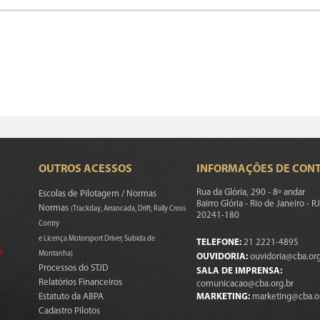
OUTROS ACESSOS
INFORMAÇÕES DE CON
Rua da Glória, 290 - 8º andar
Escolas de Pilotagem / Normas
Bairro Glória - Rio de Janeiro - RJ
Normas
(Trackday, Arrancada, Drift, Rally Cross
20241-180
Contry
e Licença Motorsport Driver, Subida de
TELEFONE:
21 2221-4895
s)
Montanha)
OUVIDORIA:
ouvidoria@cba.org
Processos do STJD
SALA DE IMPRENSA:
Relatórios Financeiros
comunicacao@cba.org.br
Estatuto da ABPA
MARKETING:
marketing@cba.o
Cadastro Pilotos