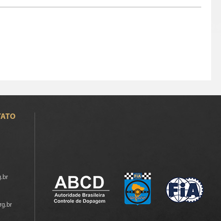
TATO
.br
rg.br