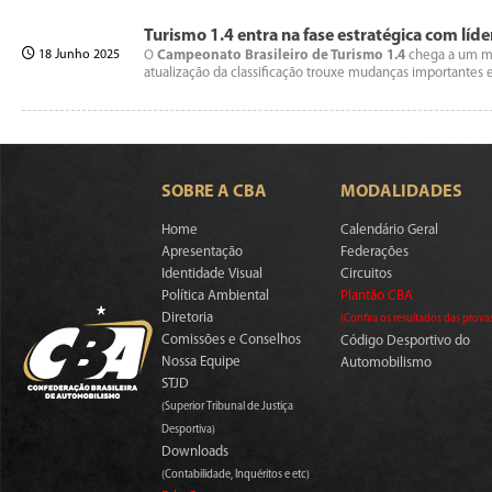
Turismo 1.4 entra na fase estratégica com líd
18 Junho 2025
O
Campeonato Brasileiro de Turismo 1.4
chega a um mom
atualização da classificação trouxe mudanças importantes
SOBRE A CBA
MODALIDADES
Home
Calendário Geral
Apresentação
Federações
Identidade Visual
Circuitos
Política Ambiental
Plantão CBA
Diretoria
(Confira os resultados das prova
Comissões e Conselhos
Código Desportivo do
Nossa Equipe
Automobilismo
STJD
(Superior Tribunal de Justiça
Desportiva)
Downloads
(Contabilidade, Inquéritos e etc)