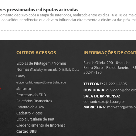
eres pressionados e disputas acirradas
ento decisivo após a etapa de Interlagos, realizada entre os dias 16 e 18 de maio
 e consolidou tendências que devem influenciar diretamente a dinâmica das próxi
OUTROS ACESSOS
INFORMAÇÕES DE CON
Rua da Glória, 290 - 8º andar
Escolas de Pilotagem / Normas
Bairro Glória - Rio de Janeiro - RJ
Normas
(Trackday, Arrancada, Drift, Rally Cross
20241-180
Contry
e Licença Motorsport Driver, Subida de
TELEFONE:
21 2221-4895
s)
Montanha)
OUVIDORIA:
ouvidoria@cba.org
Processos do STJD
SALA DE IMPRENSA:
Relatórios Financeiros
comunicacao@cba.org.br
Estatuto da ABPA
MARKETING:
marketing@cba.o
Cadastro Pilotos
Escola Brasileira de Kart
Credenciamento de Imprensa
Cartão BRB