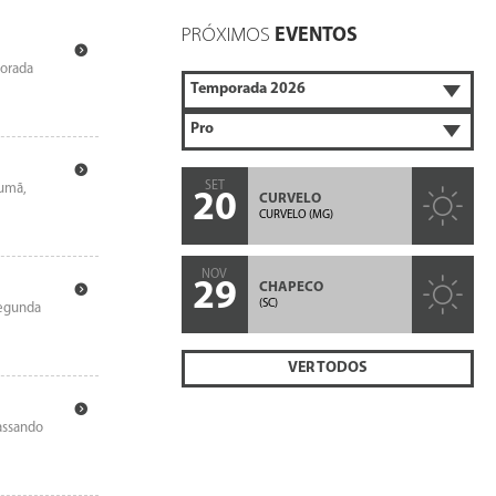
PRÓXIMOS
EVENTOS
porada
SET
rumã,
20
CURVELO
CURVELO (MG)
NOV
29
CHAPECO
(SC)
segunda
VER TODOS
passando