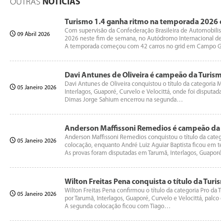
OUTRAS
NOTÍCIAS
Turismo 1.4 ganha ritmo na temporada 2026 e 
Com supervisão da Confederação Brasileira de Automobili
09 Abril 2026
2026 neste fim de semana, no Autódromo Internacional de 
A temporada começou com 42 carros no grid em Campo
Davi Antunes de Oliveira é campeão da Turis
Davi Antunes de Oliveira conquistou o título da categoria 
05 Janeiro 2026
Interlagos, Guaporé, Curvelo e Velocittá, onde foi disput
Dimas Jorge Sahium encerrou na segunda…
Anderson Maffissoni Remedios é campeão da T
Anderson Maffissoni Remedios conquistou o título da catego
05 Janeiro 2026
colocação, enquanto André Luiz Aguiar Baptista ficou em 
As provas foram disputadas em Tarumã, Interlagos, Guaporé
Wilton Freitas Pena conquista o título da Turi
Wilton Freitas Pena confirmou o título da categoria Pro d
05 Janeiro 2026
por Tarumã, Interlagos, Guaporé, Curvelo e Velocittá, palc
A segunda colocação ficou com Tiago…