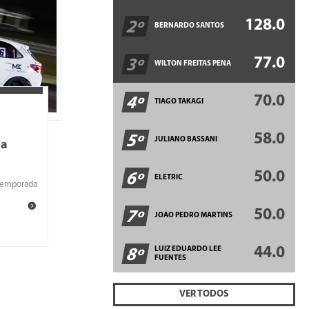
128.0
2º
BERNARDO SANTOS
77.0
3º
WILTON FREITAS PENA
70.0
4º
TIAGO TAKAGI
58.0
5º
JULIANO BASSANI
da
50.0
6º
ELETRIC
s temporada
50.0
7º
JOAO PEDRO MARTINS
44.0
LUIZ EDUARDO LEE
8º
FUENTES
VER TODOS