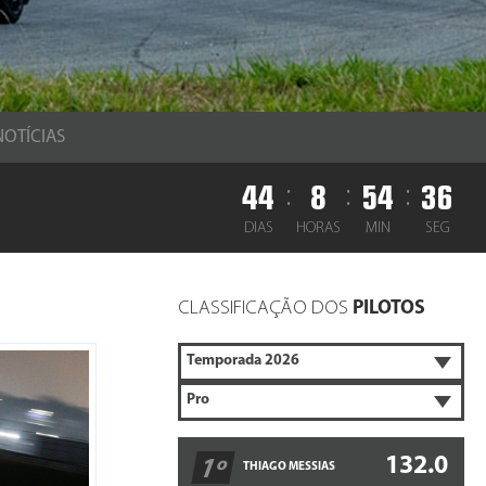
NOTÍCIAS
44
8
54
35
:
:
:
DIAS
HORAS
MIN
SEG
CLASSIFICAÇÃO DOS
PILOTOS
132.0
1º
THIAGO MESSIAS