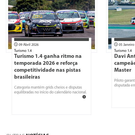
09 Abril 2026
05 Janeiro
Turismo 1.4
Turismo 1.4
Turismo 1.4 ganha ritmo na
Davi Ant
temporada 2026 e reforça
campeão
competitividade nas pistas
Master
brasileiras
Piloto garan
disputada e
Categoria mantém grids cheios e disputas
equilibradas no início do calendário nacional.