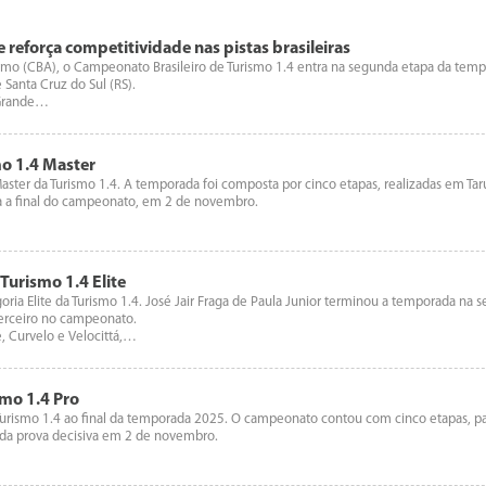
reforça competitividade nas pistas brasileiras
smo (CBA), o Campeonato Brasileiro de Turismo 1.4 entra na segunda etapa da tem
Santa Cruz do Sul (RS).
 Grande…
mo 1.4 Master
Master da Turismo 1.4. A temporada foi composta por cinco etapas, realizadas em Ta
ada a final do campeonato, em 2 de novembro.
urismo 1.4 Elite
ria Elite da Turismo 1.4. José Jair Fraga de Paula Junior terminou a temporada na 
terceiro no campeonato.
, Curvelo e Velocittá,…
smo 1.4 Pro
a Turismo 1.4 ao final da temporada 2025. O campeonato contou com cinco etapas, 
o da prova decisiva em 2 de novembro.