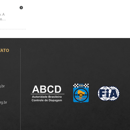
. A
mas…
TATO
.br
rg.br