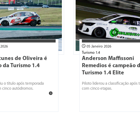
 2026
05 Janeiro 2026
Turismo 1.4
unes de Oliveira é
Anderson Maffissoni
 da Turismo 1.4
Remedios é campeão 
Turismo 1.4 Elite
tiu o título após temporada
Piloto liderou a classificação apó
m cinco autódromos.
com cinco etapas.