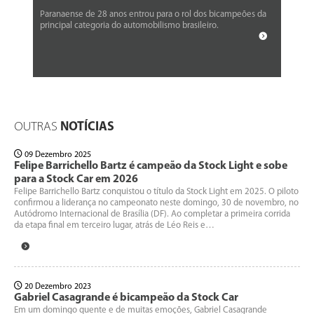
Paranaense de 28 anos entrou para o rol dos bicampeões da
principal categoria do automobilismo brasileiro.
OUTRAS
NOTÍCIAS
09 Dezembro 2025
Felipe Barrichello Bartz é campeão da Stock Light e sobe
para a Stock Car em 2026
Felipe Barrichello Bartz conquistou o título da Stock Light em 2025. O piloto
confirmou a liderança no campeonato neste domingo, 30 de novembro, no
Autódromo Internacional de Brasília (DF). Ao completar a primeira corrida
da etapa final em terceiro lugar, atrás de Léo Reis e…
20 Dezembro 2023
Gabriel Casagrande é bicampeão da Stock Car
Em um domingo quente e de muitas emoções, Gabriel Casagrande