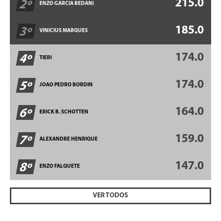
215.0
2º
ENZO GARCIA BEDANI
185.0
3º
VINICIUS MARQUES
174.0
4º
TIERI
174.0
5º
JOAO PEDRO BORDIN
164.0
6º
ERICK B. SCHOTTEN
159.0
7º
ALEXANDRE HENRIQUE
147.0
8º
ENZO FALQUETE
VER TODOS