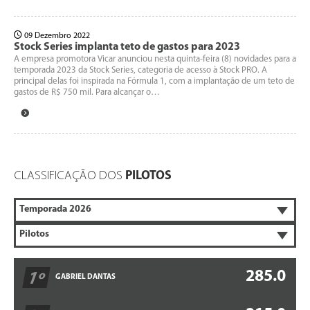
09 Dezembro 2022
Stock Series implanta teto de gastos para 2023
A empresa promotora Vicar anunciou nesta quinta-feira (8) novidades para a
temporada 2023 da Stock Series, categoria de acesso à Stock PRO. A
principal delas foi inspirada na Fórmula 1, com a implantação de um teto de
gastos de R$ 750 mil. Para alcançar o…
CLASSIFICAÇÃO DOS
PILOTOS
285.0
1º
GABRIEL DANTAS