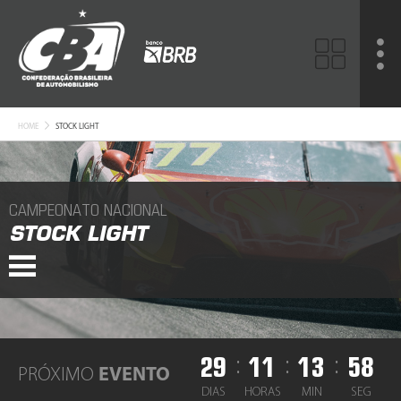
HOME
STOCK LIGHT
CAMPEONATO NACIONAL
STOCK LIGHT
29
11
13
58
:
:
:
PRÓXIMO
EVENTO
DIAS
HORAS
MIN
SEG