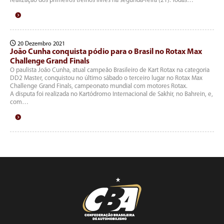
realização dos primeiros treinos livres na segunda-feira (21). Todas…
20 Dezembro 2021
João Cunha conquista pódio para o Brasil no Rotax Max
Challenge Grand Finals
O paulista João Cunha, atual campeão Brasileiro de Kart Rotax na categoria
DD2 Master, conquistou no último sábado o terceiro lugar no Rotax Max
Challenge Grand Finals, campeonato mundial com motores Rotax.
A disputa foi realizada no Kartódromo Internacional de Sakhir, no Bahrein, e,
com…