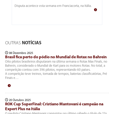
Disputa acontece esta semana em Franciacorta, na Itália.
OUTRAS
NOTÍCIAS
08 Dezembro 2025
Brasil fica perto do pódio no Mundial de Rotax no Bahrein
Oito pilotos brasileiros disputaram na última semana o Rotax Max Finals, no
Bahrein, considerado o Mundial de Kart para os motores Rotax. No total, a
competição contou com 396 pilotos, representando 60 países.
A competição teve treinos, tomada de tempos, baterias classificatórias, Pré
Finais e…
20 Outubro 2025
ROK Cup SuperFinal: Cristiano Mantovani é campeão na
Expert Plus na Itália
O paulista Cristiano Mantovani conquistou no último sábado o título da 23ª