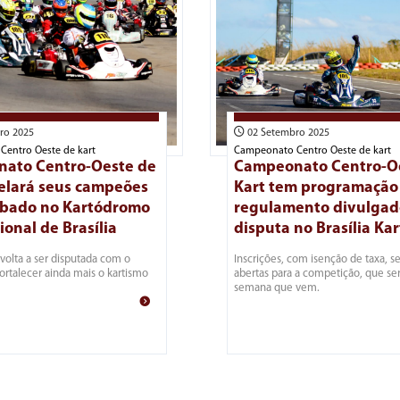
ro 2025
02 Setembro 2025
entro Oeste de kart
Campeonato Centro Oeste de kart
ato Centro-Oeste de
Campeonato Centro-O
velará seus campeões
Kart tem programação
ábado no Kartódromo
regulamento divulgad
ional de Brasília
disputa no Brasília Kar
olta a ser disputada com o
Inscrições, com isenção de taxa, 
fortalecer ainda mais o kartismo
abertas para a competição, que ser
semana que vem.