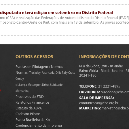
disputado e terá edição em setembro no Distrito Federal
mo (CBA) e realização das Federações de Automobilismo do Distrito Federal (FADF)
Campeonato Centro-Oeste de Kart, com finais em 13 de setembro. As provas acontec
OUTROS ACESSOS
INFORMAÇÕES DE CON
Rua da Glória, 290 - 8º andar
Escolas de Pilotagem / Normas
Bairro Glória - Rio de Janeiro - RJ
Normas
(Trackday, Arrancada, Drift, Rally Cross
20241-180
Contry
e Licença Motorsport Driver, Subida de
TELEFONE:
21 2221-4895
s)
Montanha)
OUVIDORIA:
ouvidoria@cba.org
Processos do STJD
SALA DE IMPRENSA:
Relatórios Financeiros
comunicacao@cba.org.br
Estatuto da ABPA
MARKETING:
marketing@cba.o
Cadastro Pilotos
Escola Brasileira de Kart
Credenciamento de Imprensa