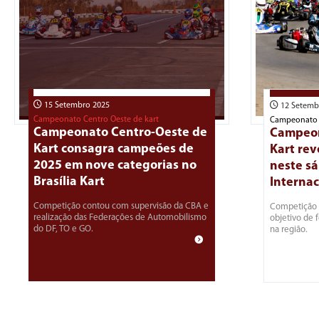
15 Setembro 2025
12 Setemb
Campeonato Centro Oeste de kart
Campeonato C
Campeonato Centro-Oeste de
Campeon
Kart consagra campeões de
Kart re
2025 em nove categorias no
neste s
Brasília Kart
Internac
Competição contou com supervisão da CBA e
Competição v
realização das Federações de Automobilismo
objetivo de 
do DF, TO e GO.
na região.