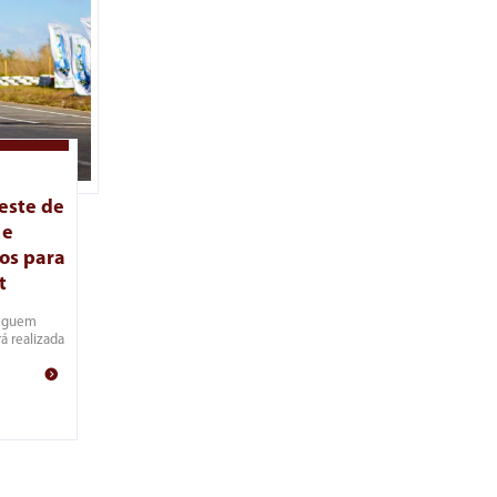
este de
 e
os para
t
seguem
á realizada