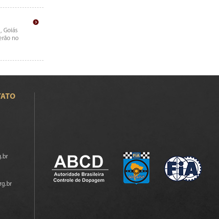
, Goiás
erão no
TATO
.br
rg.br