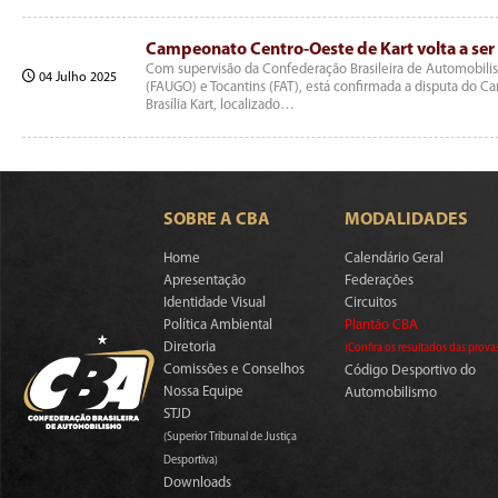
Campeonato Centro-Oeste de Kart volta a ser 
Com supervisão da Confederação Brasileira de Automobilis
04 Julho 2025
(FAUGO) e Tocantins (FAT), está confirmada a disputa do 
Brasília Kart, localizado…
SOBRE A CBA
MODALIDADES
Home
Calendário Geral
Apresentação
Federações
Identidade Visual
Circuitos
Política Ambiental
Plantão CBA
Diretoria
(Confira os resultados das prova
Comissões e Conselhos
Código Desportivo do
Nossa Equipe
Automobilismo
STJD
(Superior Tribunal de Justiça
Desportiva)
Downloads