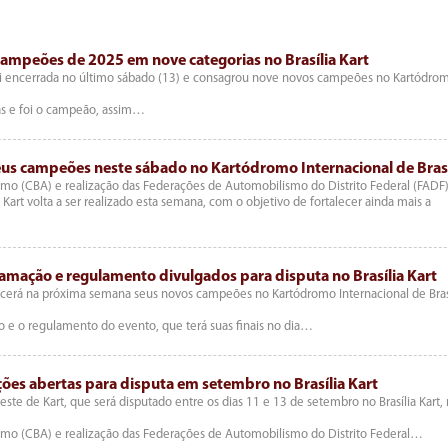
ampeões de 2025 em nove categorias no Brasília Kart
i encerrada no último sábado (13) e consagrou nove novos campeões no Kartódro
das e foi o campeão, assim…
us campeões neste sábado no Kartódromo Internacional de Brasí
mo (CBA) e realização das Federações de Automobilismo do Distrito Federal (FADF)
rt volta a ser realizado esta semana, com o objetivo de fortalecer ainda mais a
mação e regulamento divulgados para disputa no Brasília Kart
cerá na próxima semana seus novos campeões no Kartódromo Internacional de Brasí
 e o regulamento do evento, que terá suas finais no dia…
ões abertas para disputa em setembro no Brasília Kart
ste de Kart, que será disputado entre os dias 11 e 13 de setembro no Brasília Kart,
smo (CBA) e realização das Federações de Automobilismo do Distrito Federal…