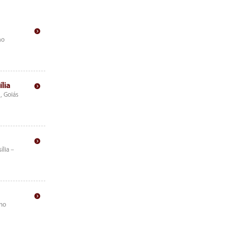
mo
lia
, Goiás
lia –
 no