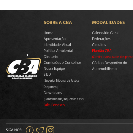
SOBRE A CBA
MODALIDADES
Home
Calendário Geral
Apresentação
Federações
Identidade Visual
Circuitos
Política Ambiental
Plantão CBA
Diretoria
(Confira os resultados das prova
Comissões e Conselhos
Código Desportivo do
Nossa Equipe
Automobilismo
STJD
(Superior Tribunal de Justiça
Desportiva)
Downloads
(Contabilidade, Inquéritos e etc)
Fale Conosco
SIGA NOS: