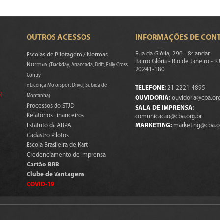
OUTROS ACESSOS
INFORMAÇÕES DE CON
Rua da Glória, 290 - 8º andar
Escolas de Pilotagem / Normas
Bairro Glória - Rio de Janeiro - RJ
Normas
(Trackday, Arrancada, Drift, Rally Cross
20241-180
Contry
e Licença Motorsport Driver, Subida de
TELEFONE:
21 2221-4895
s)
Montanha)
OUVIDORIA:
ouvidoria@cba.org
Processos do STJD
SALA DE IMPRENSA:
Relatórios Financeiros
comunicacao@cba.org.br
Estatuto da ABPA
MARKETING:
marketing@cba.o
Cadastro Pilotos
Escola Brasileira de Kart
Credenciamento de Imprensa
Cartão BRB
Clube de Vantagens
COVID-19