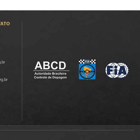
TATO
.br
rg.br