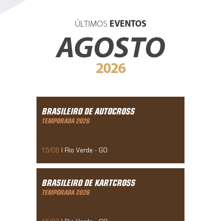
ÚLTIMOS
EVENTOS
AGOSTO
2026
Brasileiro De Autocross
Temporada 2026
BRASILEIRO DE AUTOCROSS
10/05/2019
TEMPORADA 2026
15/08
| Rio Verde - GO
Brasileiro De Kartcross
Temporada 2026
BRASILEIRO DE KARTCROSS
10/05/2019
TEMPORADA 2026