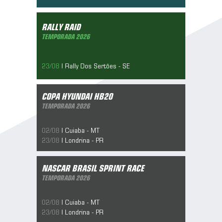
Rally Raid
Temporada 2026
RALLY RAID
10/05/2019
TEMPORADA 2026
23/08
| Rally Dos Sertões - SE
Copa Hyundai Hb20
Temporada 2026
COPA HYUNDAI HB20
10/05/2019
TEMPORADA 2026
02/08
| Cuiaba - MT
23/08
| Londrina - PR
Nascar Brasil Sprint race
Temporada 2026
NASCAR BRASIL SPRINT RACE
10/05/2019
TEMPORADA 2026
02/08
| Cuiaba - MT
23/08
| Londrina - PR