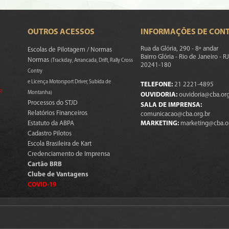
OUTROS ACESSOS
INFORMAÇÕES DE CON
Rua da Glória, 290 - 8º andar
Escolas de Pilotagem / Normas
Bairro Glória - Rio de Janeiro - RJ
Normas
(Trackday, Arrancada, Drift, Rally Cross
20241-180
Contry
e Licença Motorsport Driver, Subida de
TELEFONE:
21 2221-4895
s)
Montanha)
OUVIDORIA:
ouvidoria@cba.org
Processos do STJD
SALA DE IMPRENSA:
Relatórios Financeiros
comunicacao@cba.org.br
Estatuto da ABPA
MARKETING:
marketing@cba.o
Cadastro Pilotos
Escola Brasileira de Kart
Credenciamento de Imprensa
Cartão BRB
Clube de Vantagens
COVID-19