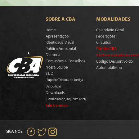
SOBRE A CBA
MODALIDADES
Home
Calendário Geral
Apresentação
Federações
Identidade Visual
Circuitos
Política Ambiental
Plantão CBA
Diretoria
(Confira os resultados das prova
Comissões e Conselhos
Código Desportivo do
Nossa Equipe
Automobilismo
STJD
(Superior Tribunal de Justiça
Desportiva)
Downloads
(Contabilidade, Inquéritos e etc)
Fale Conosco
SIGA NOS: