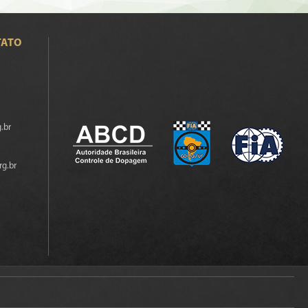
TATO
.br
rg.br