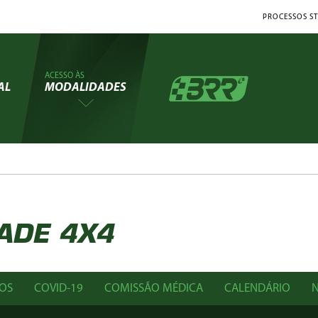
PROCESSOS ST
ACESSO ÀS
AL
MODALIDADES
ADE 4X4
OS
COVID-19
COMISSÃO MÉDICA
CALENDÁRIO
N