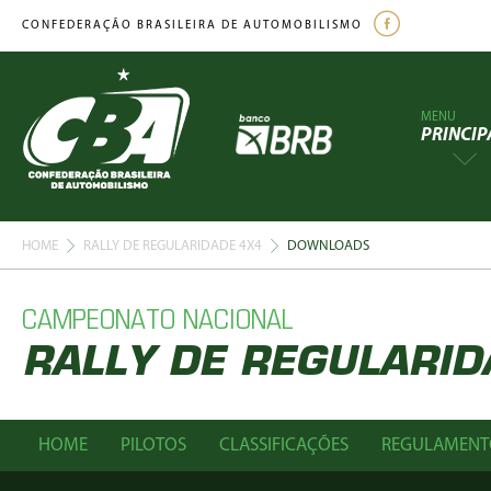
CONFEDERAÇÃO BRASILEIRA DE AUTOMOBILISMO
MENU
PRINCIP
HOME
RALLY DE REGULARIDADE 4X4
DOWNLOADS
CAMPEONATO NACIONAL
RALLY DE REGULARID
HOME
PILOTOS
CLASSIFICAÇÕES
REGULAMENT