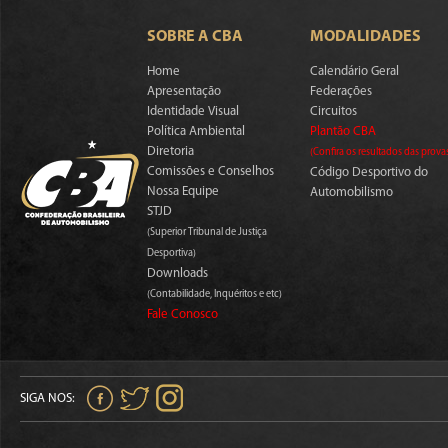
SOBRE A CBA
MODALIDADES
Home
Calendário Geral
Apresentação
Federações
Identidade Visual
Circuitos
Política Ambiental
Plantão CBA
Diretoria
(Confira os resultados das prova
Comissões e Conselhos
Código Desportivo do
Nossa Equipe
Automobilismo
STJD
(Superior Tribunal de Justiça
Desportiva)
Downloads
(Contabilidade, Inquéritos e etc)
Fale Conosco
SIGA NOS: