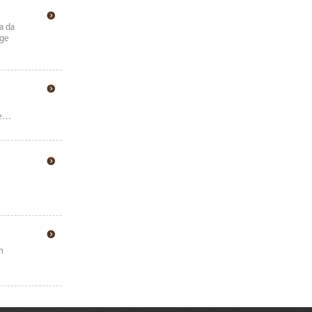
a da
rge
de…
m