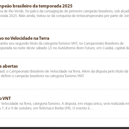
ampeão brasileiro da temporada 2025
a de Rio Verde, foi palco da consagração do primeiro campeão brasileiro, sob alçad
rada 2025. Mais ainda, tratou-se da conquista do tetracampeonato por parte de Jo
o no Velocidade na Terra
antiu seu segundo título da categoria Turismo VNT, no Campeonato Brasileiro de
l disputada na noite deste sábado (2) no Autódromo Bom Futuro, em Cuiabá, capital 
s abertas
rasil, o Campeonato Brasileiro de Velocidade na Terra. Além da disputa pelo título da
 definir o campeão brasileiro na categoria Turismo VNT.
mo VNT
 Velocidade na Terra, categoria Turismo. A disputa, em etapa única, será realizada e
as 7, 8 e 9 de outubro, em Telêmaco Borba (PR). O evento é…