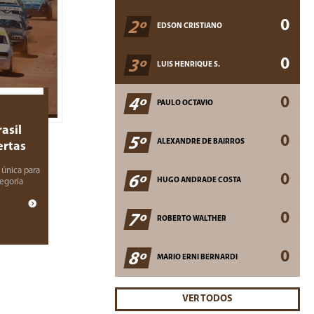
0
2º
EDSON CRISTIANO
0
3º
LUIS HENRIQUE S.
0
4º
PAULO OCTAVIO
asil
0
5º
ALEXANDRE DE BAIRROS
ertas
 única para
0
6º
HUGO ANDRADE COSTA
tegoria
0
7º
ROBERTO WALTHER
0
8º
MARIO ERNI BERNARDI
VER TODOS