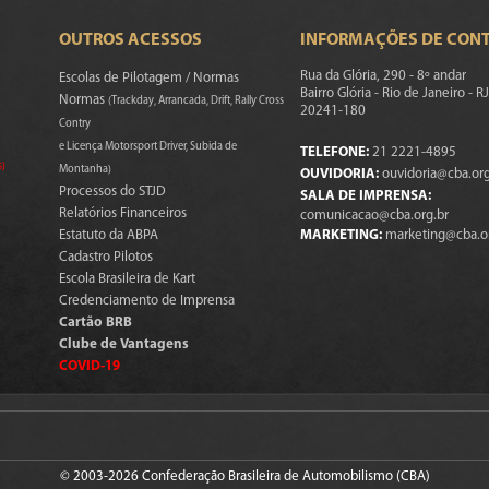
OUTROS ACESSOS
INFORMAÇÕES DE CON
Rua da Glória, 290 - 8º andar
Escolas de Pilotagem / Normas
Bairro Glória - Rio de Janeiro - RJ
Normas
(Trackday, Arrancada, Drift, Rally Cross
20241-180
Contry
e Licença Motorsport Driver, Subida de
TELEFONE:
21 2221-4895
s)
Montanha)
OUVIDORIA:
ouvidoria@cba.org
Processos do STJD
SALA DE IMPRENSA:
Relatórios Financeiros
comunicacao@cba.org.br
Estatuto da ABPA
MARKETING:
marketing@cba.o
Cadastro Pilotos
Escola Brasileira de Kart
Credenciamento de Imprensa
Cartão BRB
Clube de Vantagens
COVID-19
© 2003-2026 Confederação Brasileira de Automobilismo (CBA)