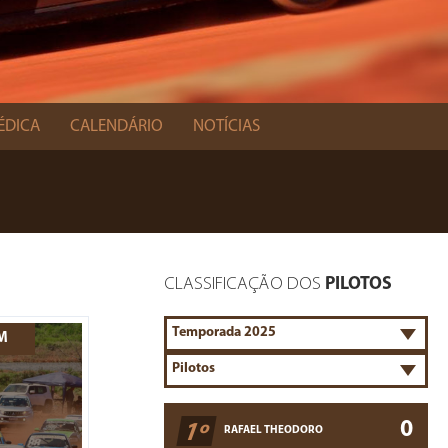
ÉDICA
CALENDÁRIO
NOTÍCIAS
CLASSIFICAÇÃO DOS
PILOTOS
EM
0
1º
RAFAEL THEODORO