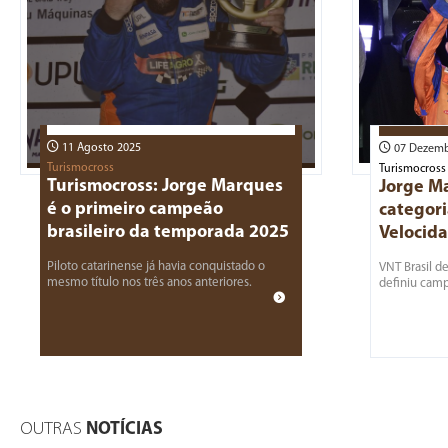
11 Agosto 2025
07 Dezemb
Turismocross
Turismocross
Turismocross: Jorge Marques
Jorge M
é o primeiro campeão
categori
brasileiro da temporada 2025
Velocida
Piloto catarinense já havia conquistado o
VNT Brasil d
mesmo título nos três anos anteriores.
definiu cam
OUTRAS
NOTÍCIAS