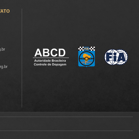
TATO
.br
rg.br