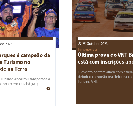
25 Outubro 2023
ro 2023
Turismocross
Última prova do VNT Br
arques é campeão da
está com inscrições ab
a Turismo no
de na Terra
O evento contará ainda com etapa
definir o campeão brasileiro na ca
e Turismo encerrou temporada e
Turismo VNT.
peonato em Cuiabá (MT) .