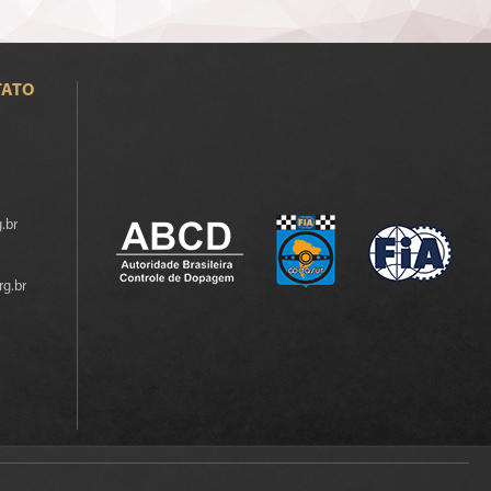
TATO
.br
rg.br