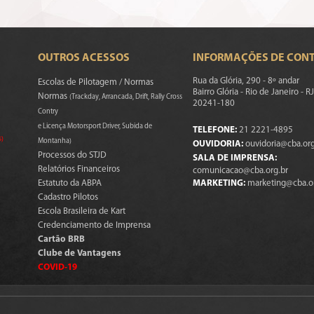
OUTROS ACESSOS
INFORMAÇÕES DE CON
Rua da Glória, 290 - 8º andar
Escolas de Pilotagem / Normas
Bairro Glória - Rio de Janeiro - RJ
Normas
(Trackday, Arrancada, Drift, Rally Cross
20241-180
Contry
e Licença Motorsport Driver, Subida de
TELEFONE:
21 2221-4895
s)
Montanha)
OUVIDORIA:
ouvidoria@cba.org
Processos do STJD
SALA DE IMPRENSA:
Relatórios Financeiros
comunicacao@cba.org.br
Estatuto da ABPA
MARKETING:
marketing@cba.o
Cadastro Pilotos
Escola Brasileira de Kart
Credenciamento de Imprensa
Cartão BRB
Clube de Vantagens
COVID-19