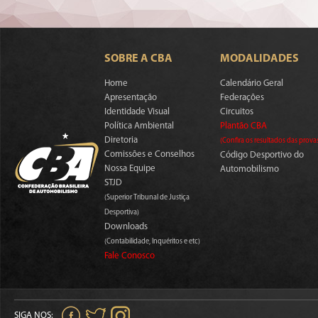
SOBRE A CBA
MODALIDADES
Home
Calendário Geral
Apresentação
Federações
Identidade Visual
Circuitos
Política Ambiental
Plantão CBA
Diretoria
(Confira os resultados das prova
Comissões e Conselhos
Código Desportivo do
Nossa Equipe
Automobilismo
STJD
(Superior Tribunal de Justiça
Desportiva)
Downloads
(Contabilidade, Inquéritos e etc)
Fale Conosco
SIGA NOS: