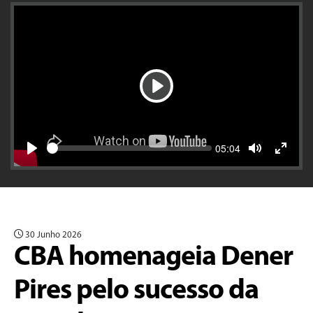
Play
Seek
Current
05:04
time
Play
Toggle
Toggle
Mute
Fullscr
30 Junho 2026
CBA homenageia Dener
Pires pelo sucesso da