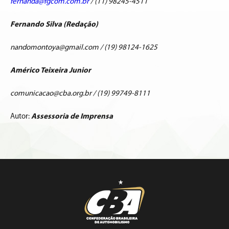
fernanda@fgcom.com.br
/ (11) 98245-4511
Fernando Silva (Redação)
nandomontoya@gmail.com / (19) 98124-1625
Américo Teixeira Junior
comunicacao@cba.org.br / (19) 99749-8111
Autor:
Assessoria de Imprensa