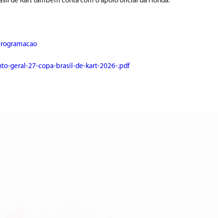
rasil de Kart também conta com o apoio oficial da Honda.
programacao
to-geral-27-copa-brasil-de-kart-2026-.pdf