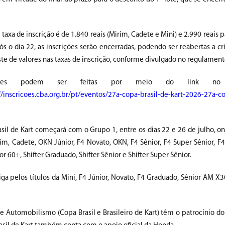
a taxa de inscrição é de 1.840 reais (Mirim, Cadete e Mini) e 2.990 reais 
ós o dia 22, as inscrições serão encerradas, podendo ser reabertas a cr
uste de valores nas taxas de inscrição, conforme divulgado no regulament
ições podem ser feitas por meio do link no
//inscricoes.cba.org.br/pt/eventos/27a-copa-brasil-de-kart-2026-27a-co
sil de Kart começará com o Grupo 1, entre os dias 22 e 26 de julho, on
im, Cadete, OKN Júnior, F4 Novato, OKN, F4 Sênior, F4 Super Sênior, F
or 60+, Shifter Graduado, Shifter Sênior e Shifter Super Sênior.
riga pelos títulos da Mini, F4 Júnior, Novato, F4 Graduado, Sênior AM X
 Automobilismo (Copa Brasil e Brasileiro de Kart) têm o patrocínio do