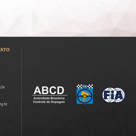
TATO
.br
rg.br