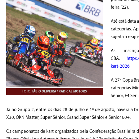
feira (22).
Até está data 
categorias. Ap
sujeita a reaj
As inscr
CBA:
https:
kart-2026
A 27ª Copa Bra
categorias Mir
FOTO:
FÁBIO OLIVEIRA / RADICAL MOTORS
Sênior, F4 Sêni
Já no Grupo 2, entre os dias 28 de julho e 1º de agosto, haverá a b
X30, OKN Master, Super Sênior, Grand Super Sênior e Sênior 60+.
Os campeonatos de kart organizados pela Confederação Brasileira de