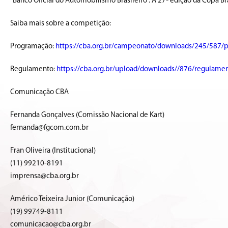
“Banco Oficial do Automobilismo Brasileiro”. A 27ª edição da Copa B
Saiba mais sobre a competição:
Programação:
https://cba.org.br/campeonato/downloads/245/587/
Regulamento:
https://cba.org.br/upload/downloads//876/regulamen
Comunicação CBA
Fernanda Gonçalves (Comissão Nacional de Kart)
fernanda@fgcom.com.br
Fran Oliveira (Institucional)
(11) 99210-8191
imprensa@cba.org.br
Américo Teixeira Junior (Comunicação)
(19) 99749-8111
comunicacao@cba.org.br