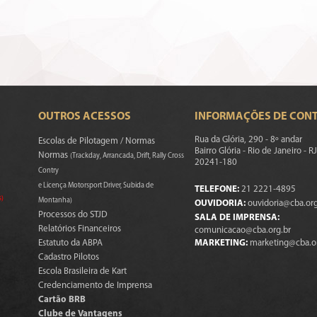
OUTROS ACESSOS
INFORMAÇÕES DE CON
Rua da Glória, 290 - 8º andar
Escolas de Pilotagem / Normas
Bairro Glória - Rio de Janeiro - RJ
Normas
(Trackday, Arrancada, Drift, Rally Cross
20241-180
Contry
e Licença Motorsport Driver, Subida de
TELEFONE:
21 2221-4895
s)
Montanha)
OUVIDORIA:
ouvidoria@cba.org
Processos do STJD
SALA DE IMPRENSA:
Relatórios Financeiros
comunicacao@cba.org.br
Estatuto da ABPA
MARKETING:
marketing@cba.o
Cadastro Pilotos
Escola Brasileira de Kart
Credenciamento de Imprensa
Cartão BRB
Clube de Vantagens