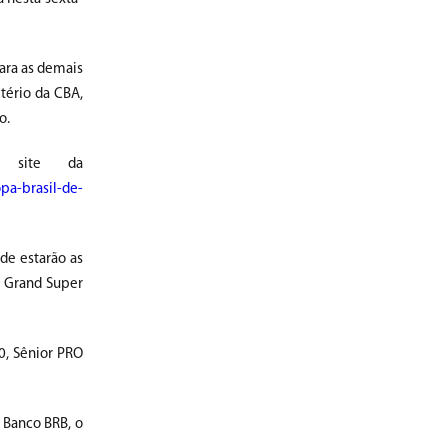
para as demais
itério da CBA,
o.
 site da
pa-brasil-de-
de estarão as
4 Grand Super
30, Sênior PRO
 Banco BRB, o