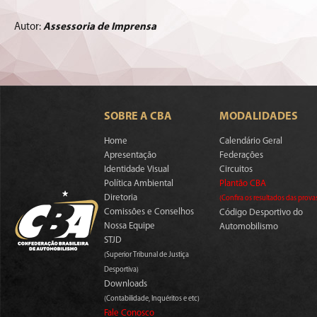
Autor:
Assessoria de Imprensa
SOBRE A CBA
MODALIDADES
Home
Calendário Geral
Apresentação
Federações
Identidade Visual
Circuitos
Política Ambiental
Plantão CBA
Diretoria
(Confira os resultados das prova
Comissões e Conselhos
Código Desportivo do
Nossa Equipe
Automobilismo
STJD
(Superior Tribunal de Justiça
Desportiva)
Downloads
(Contabilidade, Inquéritos e etc)
Fale Conosco