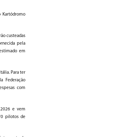
no Kartódromo
rão custeadas
ornecida pela
é estimado em
ália. Para ter
ela Federação
despesas com
m 2026 e vem
70 pilotos de