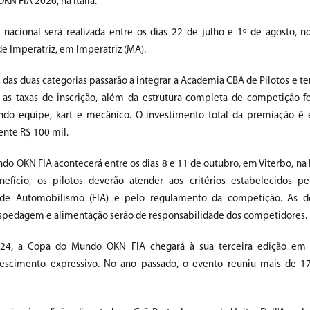
N FIA 2026, na Itália.
nacional será realizada entre os dias 22 de julho e 1º de agosto, 
de Imperatriz, em Imperatriz (MA).
das duas categorias passarão a integrar a Academia CBA de Pilotos e te
 as taxas de inscrição, além da estrutura completa de competição f
uindo equipe, kart e mecânico. O investimento total da premiação 
nte R$ 100 mil.
o OKN FIA acontecerá entre os dias 8 e 11 de outubro, em Viterbo, na It
nefício, os pilotos deverão atender aos critérios estabelecidos p
l de Automobilismo (FIA) e pelo regulamento da competição. As 
ospedagem e alimentação serão de responsabilidade dos competidores.
24, a Copa do Mundo OKN FIA chegará à sua terceira edição e
rescimento expressivo. No ano passado, o evento reuniu mais de 1