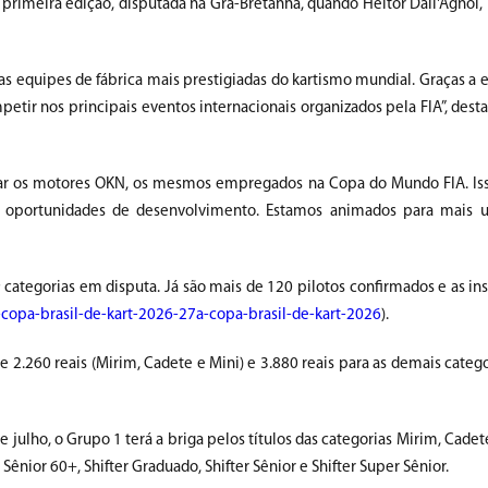
 primeira edição, disputada na Grã-Bretanha, quando Heitor Dall'Agnol, 
s equipes de fábrica mais prestigiadas do kartismo mundial. Graças a es
etir nos principais eventos internacionais organizados pela FIA”, dest
izar os motores OKN, os mesmos empregados na Copa do Mundo FIA. I
as oportunidades de desenvolvimento. Estamos animados para mais 
 categorias em disputa. Já são mais de 120 pilotos confirmados e as ins
a-copa-brasil-de-kart-2026-27a-copa-brasil-de-kart-2026
).
e 2.260 reais (Mirim, Cadete e Mini) e 3.880 reais para as demais catego
 julho, o Grupo 1 terá a briga pelos títulos das categorias Mirim, Cadet
Sênior 60+, Shifter Graduado, Shifter Sênior e Shifter Super Sênior.