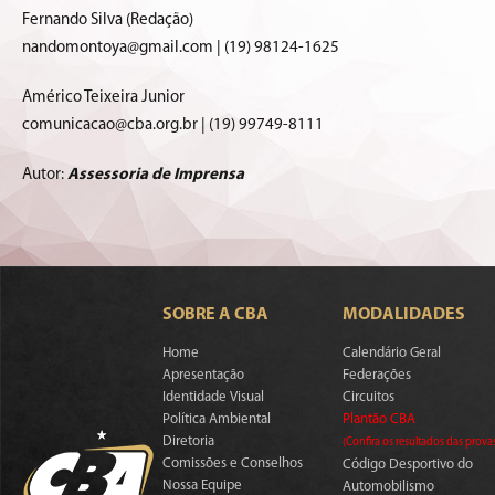
Fernando Silva (Redação)
nandomontoya@gmail.com | (19) 98124-1625
Américo Teixeira Junior
comunicacao@cba.org.br | (19) 99749-8111
Autor:
Assessoria de Imprensa
SOBRE A CBA
MODALIDADES
Home
Calendário Geral
Apresentação
Federações
Identidade Visual
Circuitos
Política Ambiental
Plantão CBA
Diretoria
(Confira os resultados das prova
Comissões e Conselhos
Código Desportivo do
Nossa Equipe
Automobilismo