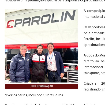
receberão uma premiação especial para disputar a Copa do Mundo OK
A competição 
Internacional 
Os vencedores 
pela entidade
Parolin, incl
aproximadame
A Copa do Mund
direito ao be
Internaciona
transporte, h
Criada em 20
FOTO:
DIVULGAÇÃO
registrando c
diversos países, incluindo 13 brasileiros.