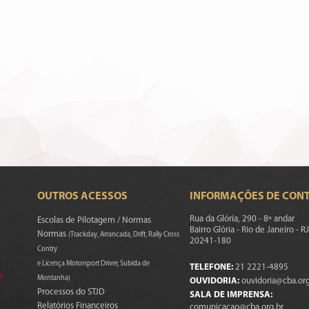
OUTROS ACESSOS
INFORMAÇÕES DE CON
Rua da Glória, 290 - 8º andar
Escolas de Pilotagem / Normas
Bairro Glória - Rio de Janeiro - RJ
Normas
(Trackday, Arrancada, Drift, Rally Cross
20241-180
Contry
e Licença Motorsport Driver, Subida de
TELEFONE:
21 2221-4895
s)
Montanha)
OUVIDORIA:
ouvidoria@cba.org
Processos do STJD
SALA DE IMPRENSA:
Relatórios Financeiros
comunicacao@cba.org.br