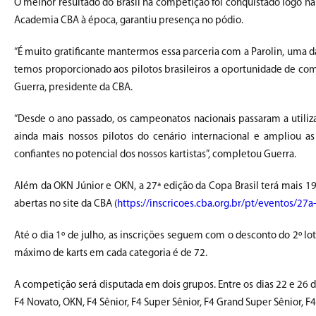
O melhor resultado do Brasil na competição foi conquistado logo na
Academia CBA à época, garantiu presença no pódio.
“É muito gratificante mantermos essa parceria com a Parolin, uma da
temos proporcionado aos pilotos brasileiros a oportunidade de comp
Guerra, presidente da CBA.
“Desde o ano passado, os campeonatos nacionais passaram a util
ainda mais nossos pilotos do cenário internacional e ampliou 
confiantes no potencial dos nossos kartistas”, completou Guerra.
Além da OKN Júnior e OKN, a 27ª edição da Copa Brasil terá mais 19
abertas no site da CBA (
https://inscricoes.cba.org.br/pt/eventos/27
Até o dia 1º de julho, as inscrições seguem com o desconto do 2º lot
máximo de karts em cada categoria é de 72.
A competição será disputada em dois grupos. Entre os dias 22 e 26 de
F4 Novato, OKN, F4 Sênior, F4 Super Sênior, F4 Grand Super Sênior, F4 