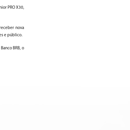
ênior PRO X30,
 receber nova
es e público.
 Banco BRB, o