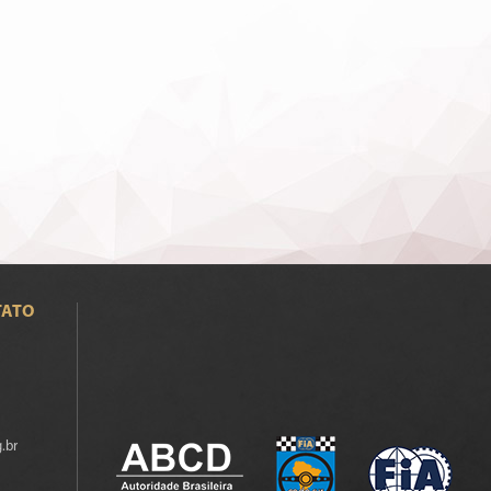
TATO
.br