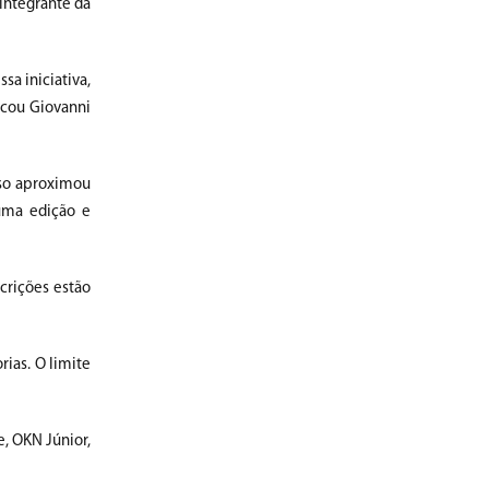
integrante da
sa iniciativa,
acou Giovanni
sso aproximou
uma edição e
crições estão
rias. O limite
e, OKN Júnior,