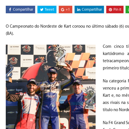
Compartilhar
Tweet
+1
Compartilhar
Pin it
O Campeonato do Nordeste de Kart coroou no último sábado (6) os
(BA).
Com cinco tí
kartódromo 
tetracampeon
primeiro títul
Na categoria 
venceu a prime
Kart e, no mê
aos rivais na 
título no Nord
Na F4 Grand Su