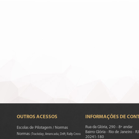
OUTROS ACESSOS
INFORMAÇÕES DE CON
Rua da Glória, 290 - 8º andar
Escolas de Pilotagem / Normas
Bairro Glória - Rio de Janeiro - RJ
Normas
(Trackday, Arrancada, Drift, Rally Cross
20241-180