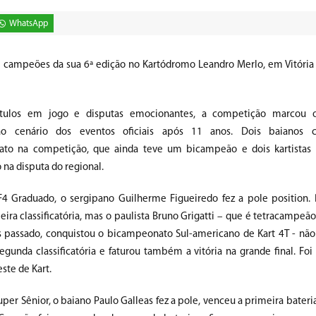
WhatsApp
 campeões da sua 6ª edição no Kartódromo Leandro Merlo, em Vitória
tulos em jogo e disputas emocionantes, a competição marcou 
ao cenário dos eventos oficiais após 11 anos. Dois baianos 
ato na competição, que ainda teve um bicampeão e dois kartistas
o na disputa do regional.
F4 Graduado, o sergipano Guilherme Figueiredo fez a pole position. 
ira classificatória, mas o paulista Bruno Grigatti – que é tetracampeão
s passado, conquistou o bicampeonato Sul-americano de Kart 4T - nã
segunda classificatória e faturou também a vitória na grande final. Fo
este de Kart.
per Sênior, o baiano Paulo Galleas fez a pole, venceu a primeira bater