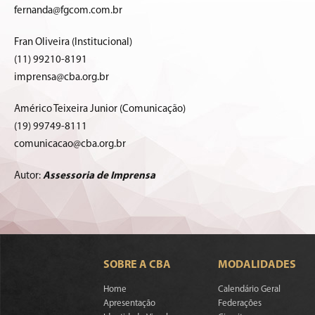
fernanda@fgcom.com.br
Fran Oliveira (Institucional)
(11) 99210-8191
imprensa@cba.org.br
Américo Teixeira Junior (Comunicação)
(19) 99749-8111
comunicacao@cba.org.br
Autor:
Assessoria de Imprensa
SOBRE A CBA
MODALIDADES
Home
Calendário Geral
Apresentação
Federações