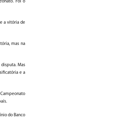
eonato. Foi o
e a vitória de
tória, mas na
 disputa. Mas
ficatória e a
 o Campeonato
aís.
ínio do Banco