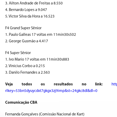
3. Ailton Andrade de Freitas a 8.550
4. Bernardo Lopes a 9.047
5. Victor Silva da Hora a 16.523
F4 Grand Super Sênior
1. Paulo Galleas 17 voltas em 11min30s502
2. George Gusmão a 4.417
F4 Super Sênior
1. Ivo Mario 17 voltas em 11min30s883
2. Vinicius Corbo a 0.215
3. Danilo Fernandes a 2.563
Veja todos os resultados no link:
ht
rlkey=53bn5dyuycdxt7gkgx3zj9imp&st=24gkc8dl&dl=0
Comunicação CBA
Fernanda Gonçalves (Comissão Nacional de Kart)