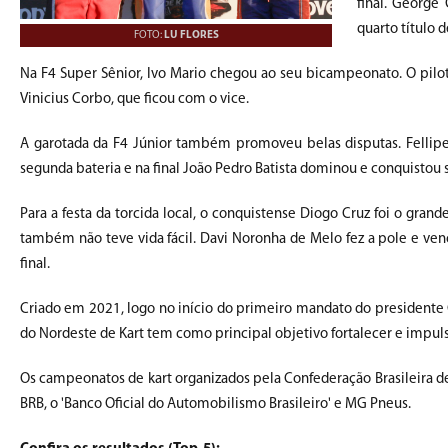
final. George
quarto título 
FOTO:
LU FLORES
Na F4 Super Sênior, Ivo Mario chegou ao seu bicampeonato. O piloto 
Vinicius Corbo, que ficou com o vice.
A garotada da F4 Júnior também promoveu belas disputas. Fellipe Al
segunda bateria e na final João Pedro Batista dominou e conquistou 
Para a festa da torcida local, o conquistense Diogo Cruz foi o gr
também não teve vida fácil. Davi Noronha de Melo fez a pole e venc
final.
Criado em 2021, logo no início do primeiro mandato do presidente
do Nordeste de Kart tem como principal objetivo fortalecer e impul
Os campeonatos de kart organizados pela Confederação Brasileira de
BRB, o 'Banco Oficial do Automobilismo Brasileiro' e MG Pneus.