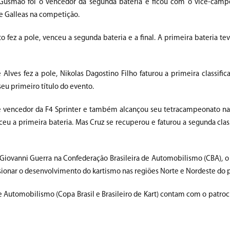
 Gusmão foi o vencedor da segunda bateria e ficou com o vice-camp
de Galleas na competição.
fez a pole, venceu a segunda bateria e a final. A primeira bateria tev
ves fez a pole, Nikolas Dagostino Filho faturou a primeira classifica
seu primeiro título do evento.
ande vencedor da F4 Sprinter e também alcançou seu tetracampeonato na
eu a primeira bateria. Mas Cruz se recuperou e faturou a segunda classi
 Giovanni Guerra na Confederação Brasileira de Automobilismo (CBA),
sionar o desenvolvimento do kartismo nas regiões Norte e Nordeste do p
 Automobilismo (Copa Brasil e Brasileiro de Kart) contam com o patroc