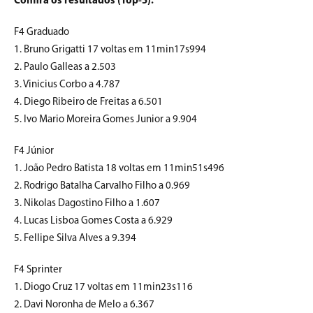
Confira os resultados (Top-5):
F4 Graduado
1. Bruno Grigatti 17 voltas em 11min17s994
2. Paulo Galleas a 2.503
3. Vinicius Corbo a 4.787
4. Diego Ribeiro de Freitas a 6.501
5. Ivo Mario Moreira Gomes Junior a 9.904
F4 Júnior
1. João Pedro Batista 18 voltas em 11min51s496
2. Rodrigo Batalha Carvalho Filho a 0.969
3. Nikolas Dagostino Filho a 1.607
4. Lucas Lisboa Gomes Costa a 6.929
5. Fellipe Silva Alves a 9.394
F4 Sprinter
1. Diogo Cruz 17 voltas em 11min23s116
2. Davi Noronha de Melo a 6.367