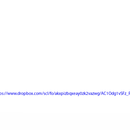
tps://www.dropbox.com/scl/fo/akxpizbqxeay0zk2vazwg/AC1Odg1vSFz_