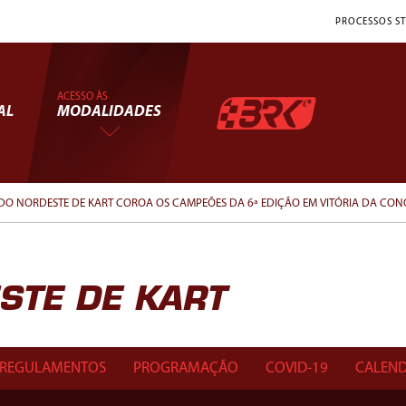
PROCESSOS ST
ACESSO ÀS
AL
MODALIDADES
O NORDESTE DE KART COROA OS CAMPEÕES DA 6ª EDIÇÃO EM VITÓRIA DA CON
TE DE KART
REGULAMENTOS
PROGRAMAÇÃO
COVID-19
CALEND