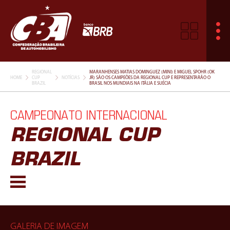
REGIONAL
MARANHENSES MATIAS DOMINGUEZ (MINI) E MIGUEL SPOHR (OK
HOME
CUP
NOTÍCIAS
JR) SÃO OS CAMPEÕES DA REGIONAL CUP E REPRESENTARÃO O
BRAZIL
BRASIL NOS MUNDIAIS NA ITÁLIA E SUÉCIA
CAMPEONATO INTERNACIONAL
REGIONAL CUP
BRAZIL
GALERIA DE IMAGEM