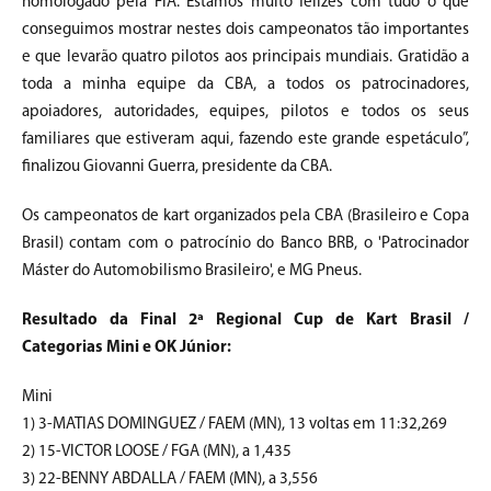
homologado pela FIA. Estamos muito felizes com tudo o que
conseguimos mostrar nestes dois campeonatos tão importantes
e que levarão quatro pilotos aos principais mundiais. Gratidão a
toda a minha equipe da CBA, a todos os patrocinadores,
apoiadores, autoridades, equipes, pilotos e todos os seus
familiares que estiveram aqui, fazendo este grande espetáculo”,
finalizou Giovanni Guerra, presidente da CBA.
Os campeonatos de kart organizados pela CBA (Brasileiro e Copa
Brasil) contam com o patrocínio do Banco BRB, o 'Patrocinador
Máster do Automobilismo Brasileiro', e MG Pneus.
Resultado da Final 2ª Regional Cup de Kart Brasil /
Categorias Mini e OK Júnior:
Mini
1) 3-MATIAS DOMINGUEZ / FAEM (MN), 13 voltas em 11:32,269
2) 15-VICTOR LOOSE / FGA (MN), a 1,435
3) 22-BENNY ABDALLA / FAEM (MN), a 3,556