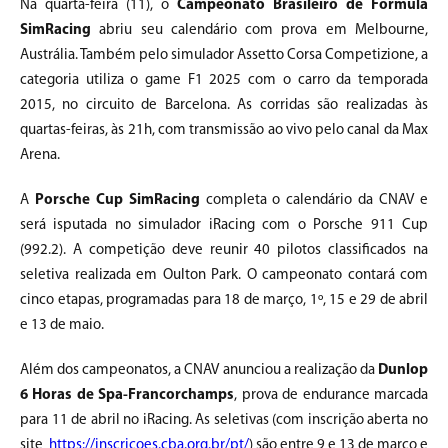
Na quarta-feira (11), o
Campeonato Brasileiro de Formula
SimRacing
abriu seu calendário com prova em Melbourne,
Austrália. Também pelo simulador Assetto Corsa Competizione, a
categoria utiliza o game F1 2025 com o carro da temporada
2015, no circuito de Barcelona. As corridas são realizadas às
quartas-feiras, às 21h, com transmissão ao vivo pelo canal da Max
Arena.
A
Porsche Cup SimRacing
completa o calendário da CNAV e
será isputada no simulador iRacing com o Porsche 911 Cup
(992.2). A competição deve reunir 40 pilotos classificados na
seletiva realizada em Oulton Park. O campeonato contará com
cinco etapas, programadas para 18 de março, 1º, 15 e 29 de abril
e 13 de maio.
Além dos campeonatos, a CNAV anunciou a realização da
Dunlop
6 Horas de Spa-Francorchamps
, prova de endurance marcada
para 11 de abril no iRacing. As seletivas (com inscrição aberta no
site
https://inscricoes.cba.org.br/pt/
) são entre 9 e 13 de março e